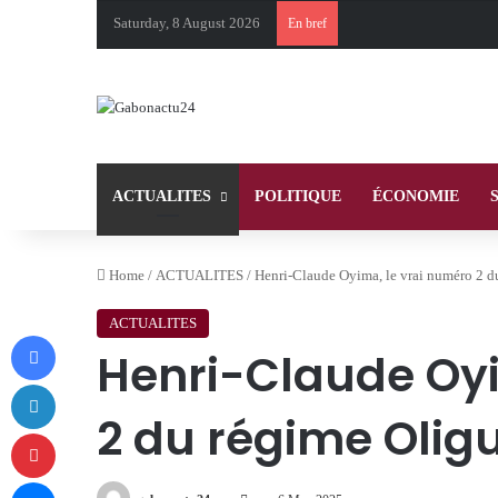
Saturday, 8 August 2026
En bref
ACTUALITES
POLITIQUE
ÉCONOMIE
Home
/
ACTUALITES
/
Henri-Claude Oyima, le vrai numéro 2 
ACTUALITES
Facebook
Henri-Claude Oyi
LinkedIn
2 du régime Olig
Pinterest
Messenger