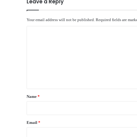
Leave a Reply
Your email address will not be published.
Required fields are mar
C
o
m
m
e
n
t
*
Name
*
Email
*