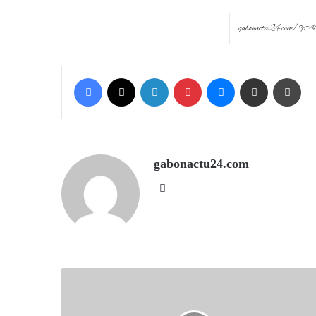
Facebook
X
LinkedIn
Pinterest
Messenger
Share via Email
Prin
gabonactu24.com
Website