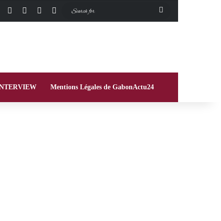
Facebook
X
Instagram
Switch skin
Search
for
INTERVIEW
Mentions Légales de GabonActu24