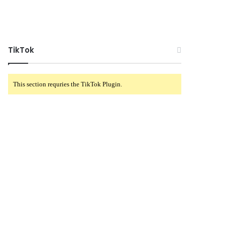
TikTok
This section requries the TikTok Plugin.