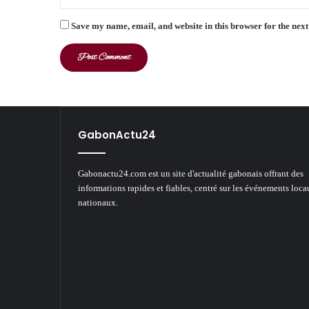
Save my name, email, and website in this browser for the nex
GabonActu24
Gabonactu24.com est un site d'actualité gabonais offrant des
informations rapides et fiables, centré sur les événements loca
nationaux.