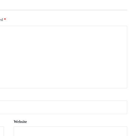
ked
*
Website