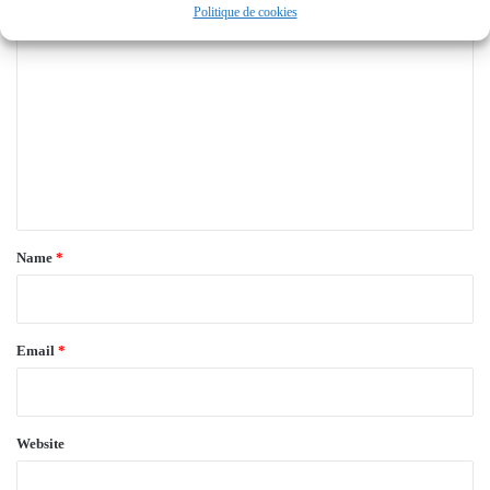
Politique de cookies
C
o
m
m
e
n
t
*
Name
*
Email
*
Website