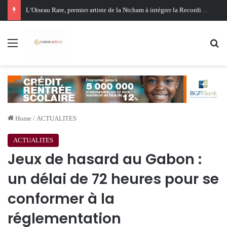
Oligui Nguema au Ghana : Libreville mise sur Accra pour renforcer sa stratégie diplomatique et économique
Menu
Se
Home
/
ACTUALITES
ACTUALITES
Jeux de hasard au Gabon :
un délai de 72 heures pour se
conformer à la
réglementation