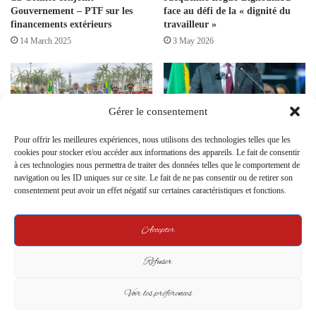
Gouvernement – PTF sur les
face au défi de la « dignité du
financements extérieurs
travailleur »
14 March 2025
3 May 2026
Gérer le consentement
Pour offrir les meilleures expériences, nous utilisons des technologies telles que les
cookies pour stocker et/ou accéder aux informations des appareils. Le fait de consentir
Gabon – Rémunérations
Fonction Publique au Gabon : 4
à ces technologies nous permettra de traiter des données telles que le comportement de
publiques : quand l’État
100 postes budgétaires attribués
navigation ou les ID uniques sur ce site. Le fait de ne pas consentir ou de retirer son
revalorise le sommet militaire et
par le CTRI en un an
consentement peut avoir un effet négatif sur certaines caractéristiques et fonctions.
laisse les secteurs sociaux à
15 October 2024
l’écart
30 December 2025
Accepter
Leave a Reply
Refuser
Voir les préférences
Your email address will not be published.
Required fields are marked
*