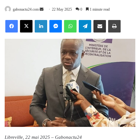
Send
gabonactu24.com
22 May 2025
0
1 minute read
an
Facebook
X
LinkedIn
Messenger
WhatsApp
Telegram
Share via Email
Print
email
Libreville, 22 mai 2025 – Gabonactu24