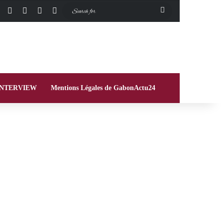
Facebook
X
Instagram
Switch skin
Search
for
INTERVIEW
Mentions Légales de GabonActu24