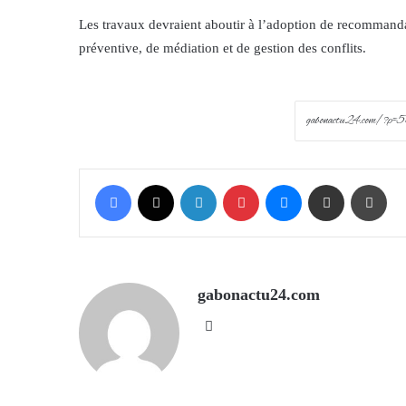
Les travaux devraient aboutir à l’adoption de recommanda
préventive, de médiation et de gestion des conflits.
Facebook
X
LinkedIn
Pinterest
Messenger
Share via Email
Prin
gabonactu24.com
Website