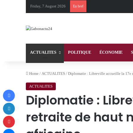
Friday, 7 August 2026
En bref
ACTUALITES
POLITIQUE
ÉCONOMIE
Home
/
ACTUALITES
/
Diplomatie : Libreville accueille la 17e 
ACTUALITES
Facebook
Diplomatie : Libre
LinkedIn
retraite de haut 
Pinterest
Messenger