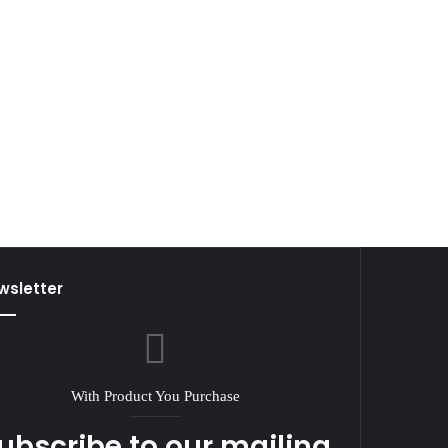
wsletter
With Product You Purchase
ubscribe to our mailing