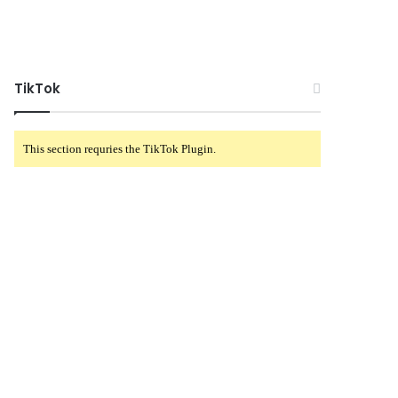
TikTok
This section requries the TikTok Plugin.