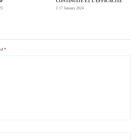
se
CONTINUITE ET L’EFFICACITE
25
17 January 2024
ked
*