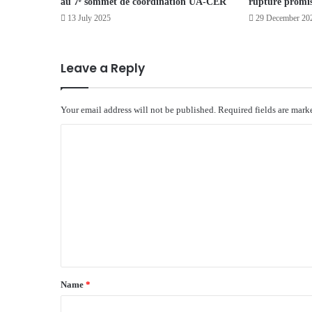
au 7ᵉ sommet de coordination UA-CER
rupture promi
13 July 2025
29 December 20
Leave a Reply
Your email address will not be published.
Required fields are mar
C
o
m
m
e
n
t
*
Name
*