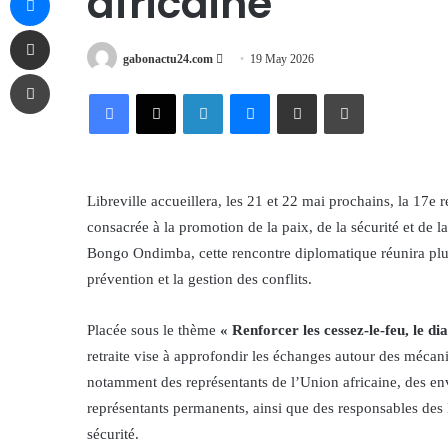
africaine
Share via Email
Send
gabonactu24.com
19 May 2026
Print
an
Facebook
X
LinkedIn
Messenger
Share via Email
Print
email
Libreville accueillera, les 21 et 22 mai prochains, la 17e
consacrée à la promotion de la paix, de la sécurité et de l
Bongo Ondimba, cette rencontre diplomatique réunira plusi
prévention et la gestion des conflits.
Placée sous le thème
« Renforcer les cessez-le-feu, le di
retraite vise à approfondir les échanges autour des mécani
notamment des représentants de l’Union africaine, des e
représentants permanents, ainsi que des responsables des 
sécurité.