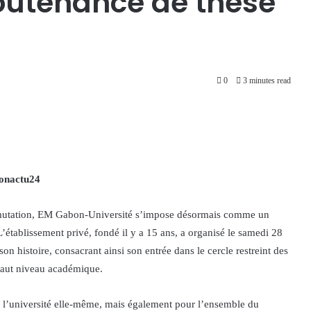
outenance de thèse
0
3 minutes read
bonactu24
 mutation, EM Gabon-Université s’impose désormais comme un
L’établissement privé, fondé il y a 15 ans, a organisé le samedi 28
n histoire, consacrant ainsi son entrée dans le cercle restreint des
 haut niveau académique.
l’université elle-même, mais également pour l’ensemble du