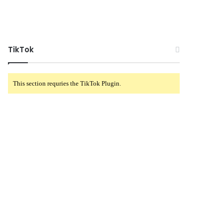
TikTok
This section requries the TikTok Plugin.