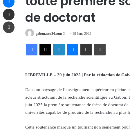
toute première s
Share via Email
de doctorat
Print
Send
gabonactu24.com
29 June 2025
an
Facebook
X
LinkedIn
Messenger
Share via Email
Print
email
LIBREVILLE – 29 juin 2025 | Par la rédaction de Ga
Dans un paysage de l’enseignement supérieur en pleine
acteur structurant de la recherche scientifique au Gabon. 
juin 2025 la première soutenance de thèse de doctorat de so
universités capables de produire de la recherche au plus
Cette soutenance marque un tournant non seulement pour 