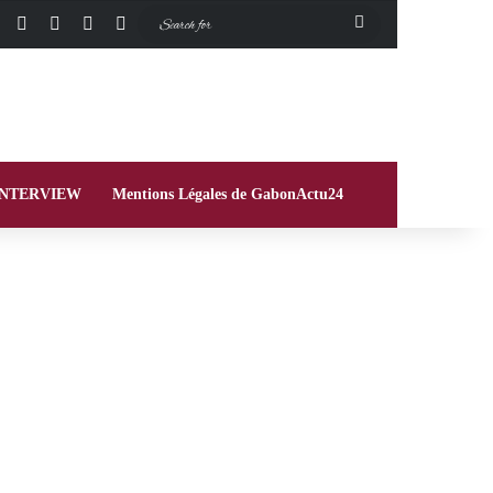
Facebook
X
Instagram
Switch skin
Search
for
INTERVIEW
Mentions Légales de GabonActu24