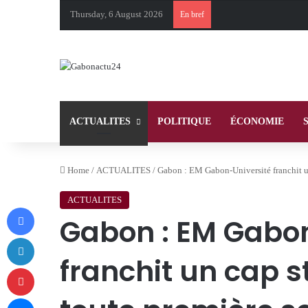
Thursday, 6 August 2026
En bref
ACTUALITES
POLITIQUE
ÉCONOMIE
Home
/
ACTUALITES
/
Gabon : EM Gabon-Université franchit un
ACTUALITES
Facebook
Gabon : EM Gabon
LinkedIn
franchit un cap 
Pinterest
Messenger