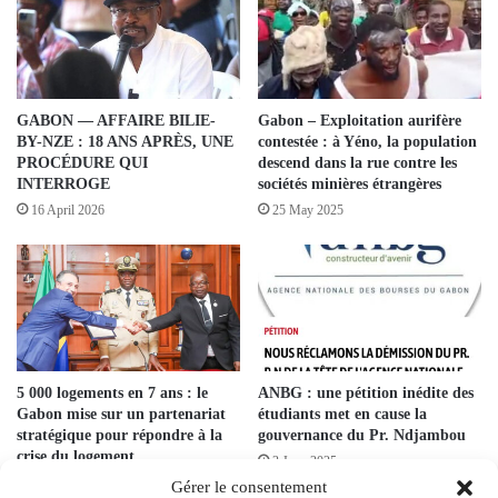
GABON — AFFAIRE BILIE-
Gabon – Exploitation aurifère
BY-NZE : 18 ANS APRÈS, UNE
contestée : à Yéno, la population
PROCÉDURE QUI
descend dans la rue contre les
INTERROGE
sociétés minières étrangères
16 April 2026
25 May 2025
5 000 logements en 7 ans : le
ANBG : une pétition inédite des
Gabon mise sur un partenariat
étudiants met en cause la
stratégique pour répondre à la
gouvernance du Pr. Ndjambou
crise du logement
3 June 2025
14 February 2025
Gérer le consentement