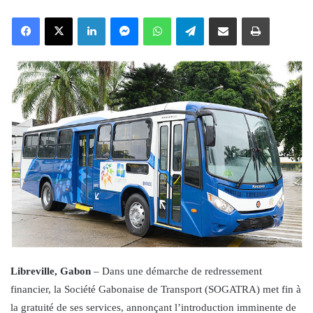
an
Facebook
X
LinkedIn
Messenger
WhatsApp
Telegram
Share via Email
Print
email
Libreville, Gabon
– Dans une démarche de redressement
financier, la Société Gabonaise de Transport (SOGATRA) met fin à
la gratuité de ses services, annonçant l’introduction imminente de