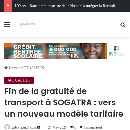
Oligui Nguema au Ghana : Libreville mise sur Accra pour renforcer sa stratégie diplomatique et économique
Menu
Se
Home
/
ACTUALITES
ACTUALITES
Fin de la gratuité de
transport à SOGATRA : vers
un nouveau modèle tarifaire
Send
gabonactu24.com
24 May 2024
0
1 minute read