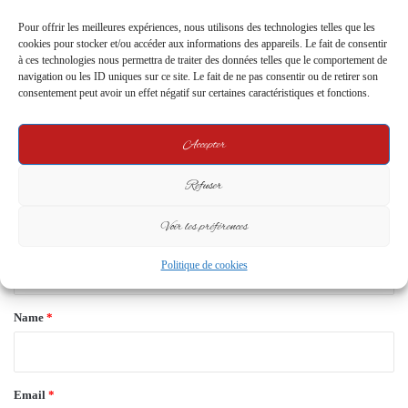
Pour offrir les meilleures expériences, nous utilisons des technologies telles que les
Leave a Reply
cookies pour stocker et/ou accéder aux informations des appareils. Le fait de consentir
à ces technologies nous permettra de traiter des données telles que le comportement de
navigation ou les ID uniques sur ce site. Le fait de ne pas consentir ou de retirer son
Your email address will not be published.
Required fields are marked
*
consentement peut avoir un effet négatif sur certaines caractéristiques et fonctions.
C
Accepter
o
m
Refuser
m
Voir les préférences
e
n
Politique de cookies
t
*
Name
*
Email
*