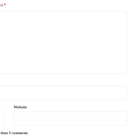
ked
*
Website
t time I comment.