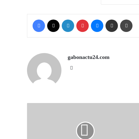
Facebook
X
LinkedIn
Pinterest
Messenger
Share via Email
Prin
gabonactu24.com
Website