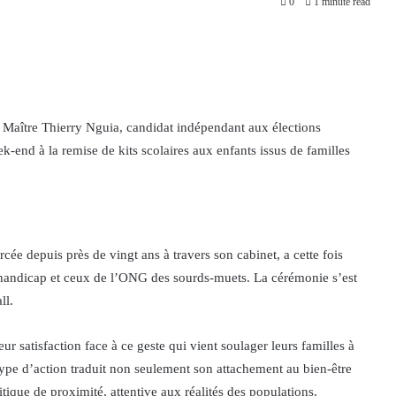
0
1 minute read
 Maître Thierry Nguia, candidat indépendant aux élections
end à la remise de kits scolaires aux enfants issus de familles
rcée depuis près de vingt ans à travers son cabinet, a cette fois
 handicap et ceux de l’ONG des sourds-muets. La cérémonie s’est
ll.
ur satisfaction face à ce geste qui vient soulager leurs familles à
type d’action traduit non seulement son attachement au bien-être
itique de proximité, attentive aux réalités des populations.