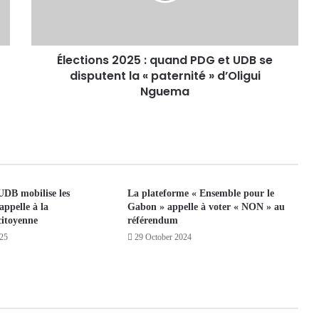
Élections 2025 : quand PDG et UDB se
disputent la « paternité » d’Oligui
Nguema
UDB mobilise les
La plateforme « Ensemble pour le
appelle à la
Gabon » appelle à voter « NON » au
citoyenne
référendum
025
29 October 2024