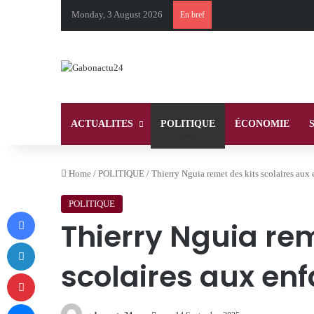
Monday, 3 August 2026
En bref
ACTUALITES
POLITIQUE
ÉCONOMIE
Home
/
POLITIQUE
/
Thierry Nguia remet des kits scolaires aux 
POLITIQUE
Facebook
Thierry Nguia rem
LinkedIn
scolaires aux en
Pinterest
Messenger