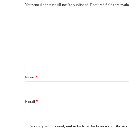
Your email address will not be published.
Required fields are mar
C
o
m
m
e
n
t
*
Name
*
Email
*
Save my name, email, and website in this browser for the nex