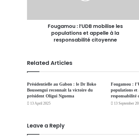
Fougamou : l’UDB mobilise les
populations et appelle à la
responsabilité citoyenne
Related Articles
Présidentielle au Gabon : le Dr Iloko
Fougamou : l’
Boussengui reconnaît la victoire du
populations et 
président Oligui Nguema
responsabilité 
13 April 2025
13 September 2
Leave a Reply