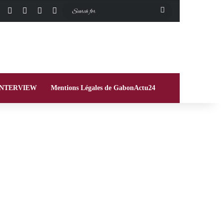
Facebook
X
Instagram
Switch skin
Search
for
INTERVIEW
Mentions Légales de GabonActu24