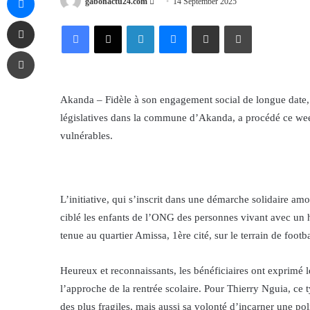
Send
gabonactu24.com
14 September 2025
an
Share via Email
Facebook
X
LinkedIn
Messenger
Share via Email
Print
email
Print
Akanda – Fidèle à son engagement social de longue date,
législatives dans la commune d’Akanda, a procédé ce week-
vulnérables.
L’initiative, qui s’inscrit dans une démarche solidaire amo
ciblé les enfants de l’ONG des personnes vivant avec un
tenue au quartier Amissa, 1ère cité, sur le terrain de footba
Heureux et reconnaissants, les bénéficiaires ont exprimé le
l’approche de la rentrée scolaire. Pour Thierry Nguia, ce 
des plus fragiles, mais aussi sa volonté d’incarner une pol