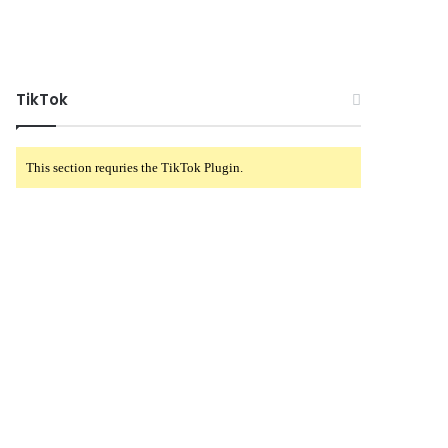
TikTok
This section requries the TikTok Plugin.