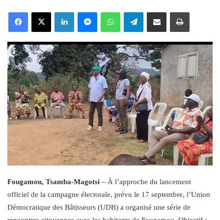
an
Facebook
X
LinkedIn
Messenger
WhatsApp
Telegram
Share via Email
Print
email
Fougamou, Tsamba-Magotsi
– À l’approche du lancement
officiel de la campagne électorale, prévu le 17 septembre, l’Union
Démocratique des Bâtisseurs (UDB) a organisé une série de
rencontres citoyennes avec les habitants de Fougamou. Objectif :