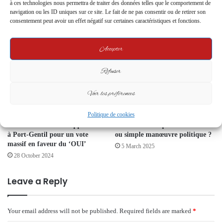
à ces technologies nous permettra de traiter des données telles que le comportement de
Face à France 24, Oligui
Libreville : Clôture en fanfare de
navigation ou les ID uniques sur ce site. Le fait de ne pas consentir ou de retirer son
Nguema assume son bilan et fixe
la campagne pour le « Oui » au
consentement peut avoir un effet négatif sur certaines caractéristiques et fonctions.
le cap de son mandat
référendum constitutionnel
4 June 2026
16 November 2024
Accepter
Refuser
Voir les préférences
Politique de cookies
Référendum au Gabon : Barro
Présidentielle 2025 : Bilie-By-Nze
Chambrier lance un appel décisif
entretient le suspense – Candidat
à Port-Gentil pour un vote
ou simple manœuvre politique ?
massif en faveur du ‘OUI’
5 March 2025
28 October 2024
Leave a Reply
Your email address will not be published.
Required fields are marked
*