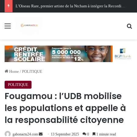
Oligui Nguema au Ghana : Libreville mise sur Accra pour renforcer sa stratégie diplomatique et économique
Menu
Se
Home
/
POLITIQUE
POLITIQUE
Fougamou : l’UDB mobilise
les populations et appelle à
la responsabilité citoyenne
Send
gabonactu24.com
13 September 2025
0
1 minute read