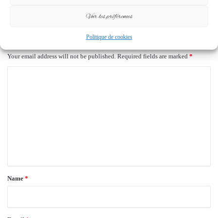
12 November 2024
Voir les préférences
Leave a Reply
Politique de cookies
Your email address will not be published.
Required fields are marked
*
C
o
m
m
e
n
t
*
Name
*