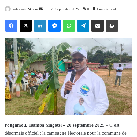
Send
gabonactu24.com
23 September 2025
0
1 minute read
an
Facebook
X
LinkedIn
Messenger
WhatsApp
Telegram
Share via Email
Print
email
Fougamou, Tsamba Magotsi – 20 septembre 20
25 – C’est
désormais officiel : la campagne électorale pour la commune de