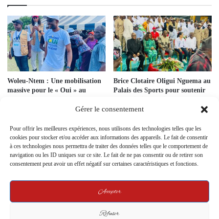
Woleu-Ntem : Une mobilisation
Brice Clotaire Oligui Nguema au
massive pour le « Oui » au
Palais des Sports pour soutenir
référendum constitutionnel
l’Association Ossimane
Gérer le consentement
12 November 2024
26 January 2025
Pour offrir les meilleures expériences, nous utilisons des technologies telles que les
Ali Bongo pourrait être exilé au
cookies pour stocker et/ou accéder aux informations des appareils. Le fait de consentir
Maroc, selon la CEEAC.
à ces technologies nous permettra de traiter des données telles que le comportement de
7 September 2023
navigation ou les ID uniques sur ce site. Le fait de ne pas consentir ou de retirer son
consentement peut avoir un effet négatif sur certaines caractéristiques et fonctions.
Accepter
Front du NON Objectif dénonce
un projet de concentration des
pouvoirs
Refuser