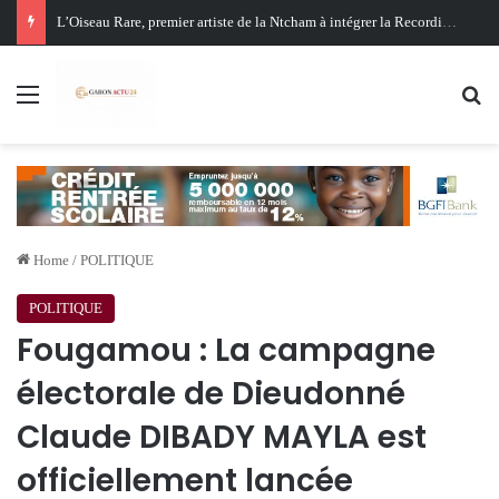
Oligui Nguema au Ghana : Libreville mise sur Accra pour renforcer sa stratégie diplomatique et économique
Menu
Se
Home
/
POLITIQUE
POLITIQUE
Fougamou : La campagne
électorale de Dieudonné
Claude DIBADY MAYLA est
officiellement lancée