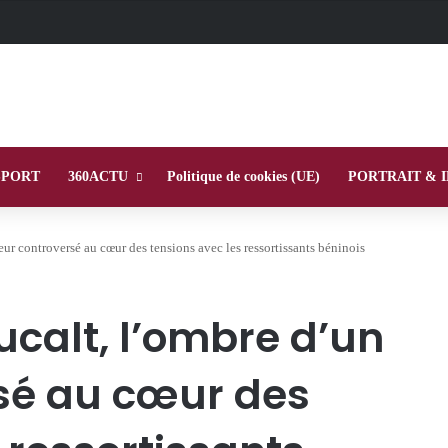
SPORT
360ACTU
Politique de cookies (UE)
PORTRAIT & 
r controversé au cœur des tensions avec les ressortissants béninois
calt, l’ombre d’un
sé au cœur des