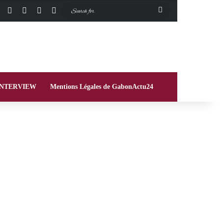
Facebook
X
Instagram
Switch skin
Search
for
INTERVIEW
Mentions Légales de GabonActu24