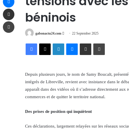
tensions avec les
Share via Email
béninois
Print
Send
gabonactu24.com
22 September 2025
an
Facebook
X
LinkedIn
Messenger
Share via Email
Print
email
Depuis plusieurs jours, le nom de Samy Boucalt, présenté 
intégrés de Libreville, revient avec insistance dans le dé
apparaît dans des vidéos où il s’adresse directement aux re
commerces et de quitter le territoire national.
Des prises de position qui inquiètent
Ces déclarations, largement relayées sur les réseaux socia