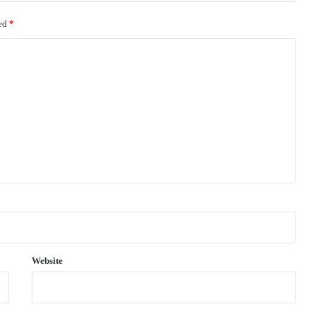
ked
*
Website