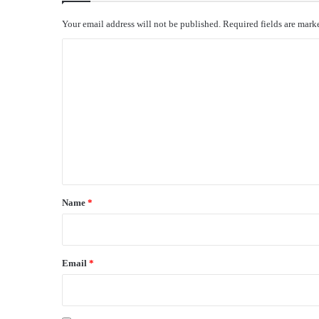
Your email address will not be published.
Required fields are mar
C
o
m
m
e
n
t
*
Name
*
Email
*