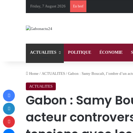
Friday, 7 August 2026
En bref
ACTUALITES
POLITIQUE
ÉCONOMIE
Home
/
ACTUALITES
/
Gabon : Samy Boucalt, l’ombre d’un acteu
ACTUALITES
Facebook
Gabon : Samy Bou
LinkedIn
acteur controver
Pinterest
Messenger