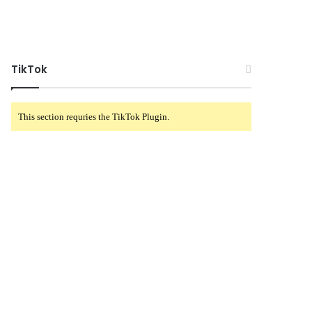
TikTok
This section requries the TikTok Plugin.