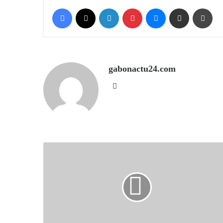
Facebook
X
LinkedIn
Pinterest
Messenger
Share via Email
Prin
gabonactu24.com
Website