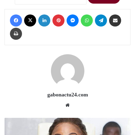
Facebook
X
LinkedIn
Pinterest
Messenger
WhatsApp
Telegram
Share via Email
Print
gabonactu24.com
Website