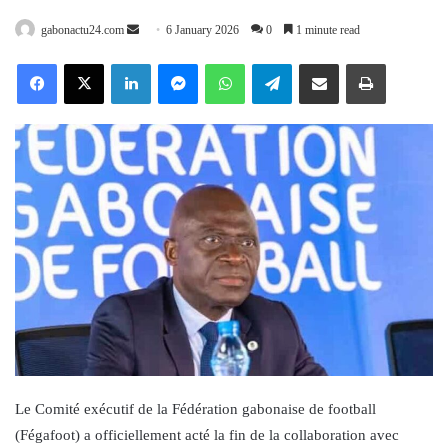
Send
gabonactu24.com
6 January 2026
0
1 minute read
an
Facebook
X
LinkedIn
Messenger
WhatsApp
Telegram
Share via Email
Print
email
Le Comité exécutif de la Fédération gabonaise de football
(Fégafoot) a officiellement acté la fin de la collaboration avec