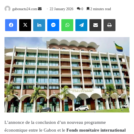
Send
gabonactu24.com
22 January 2026
0
2 minutes read
an
Facebook
X
LinkedIn
Messenger
WhatsApp
Telegram
Share via Email
Print
email
L’annonce de la conclusion d’un nouveau programme
économique entre le Gabon et le
Fonds monétaire international