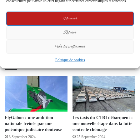
consentement peut avoir un effet négatif sur certaines caractéristiques et fonctions.
Accepter
Refuser
Grève des enseignants : l’État contourne sa
propre Médiature
Voir les préférences
Related Articles
Politique de cookies
FlyGabon : une ambition
Les taxis du CTRI débarquent :
nationale freinée par une
une nouvelle étape dans la lutte
polémique judiciaire douteuse
contre le chômage
8 September 2024
25 September 2024