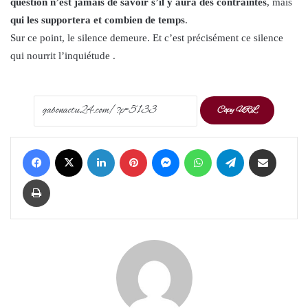
question n’est jamais de savoir s’il y aura des contraintes
, mais
qui les supportera et combien de temps
.
Sur ce point, le silence demeure. Et c’est précisément ce silence
qui nourrit l’inquiétude .
Copy URL
Facebook
X
LinkedIn
Pinterest
Messenger
WhatsApp
Telegram
Share via Email
Print