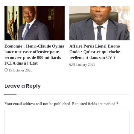
Économie : Henri-Claude Oyima
Affaire Persis Lionel Essono
lance une vaste offensive pour
Ondo : Qu’est-ce qui cloche
recouvrer plus de 800 milliards
réellement dans son CV ?
FCFA dus à l’État
8 January 2025
15 October 2025
Leave a Reply
Your email address will not be published.
Required fields are marked
*
C
o
m