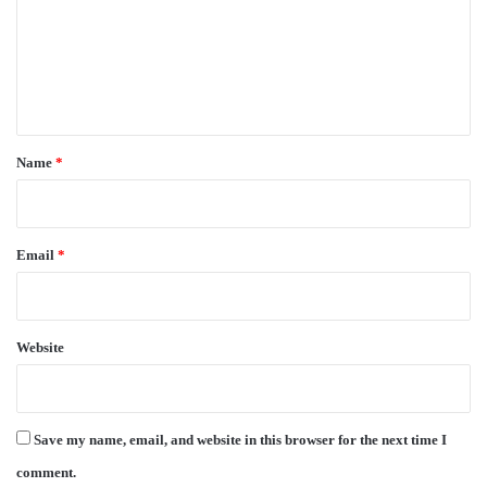
m
e
n
t
*
Name
*
Email
*
Website
Save my name, email, and website in this browser for the next time I
comment.