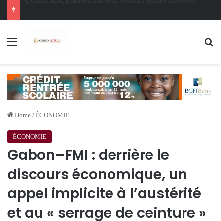
Oligui Nguema au Ghana : Libreville mise sur Accra pour renforcer sa stratégie diplomatique et économique
Menu
Se
Home
/
ÉCONOMIE
ÉCONOMIE
Gabon–FMI : derrière le
discours économique, un
appel implicite à l’austérité
et au « serrage de ceinture »