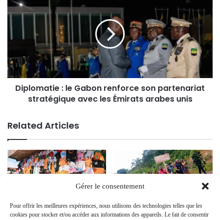
Diplomatie : le Gabon renforce son partenariat
stratégique avec les Émirats arabes unis
Related Articles
Gérer le consentement
Pour offrir les meilleures expériences, nous utilisons des technologies telles que les
cookies pour stocker et/ou accéder aux informations des appareils. Le fait de consentir
La CAN 2024 en Côte d’Ivoire :
Crise à Mimongo : Les Habitants