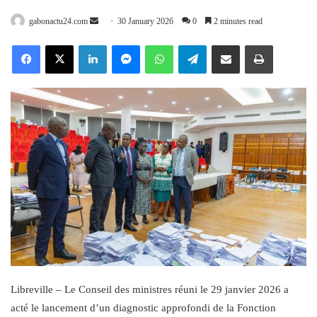
Send
gabonactu24.com
30 January 2026
0
2 minutes read
an
Facebook
X
LinkedIn
Messenger
WhatsApp
Telegram
Share via Email
Print
email
Libreville – Le Conseil des ministres réuni le 29 janvier 2026 a
acté le lancement d’un diagnostic approfondi de la Fonction