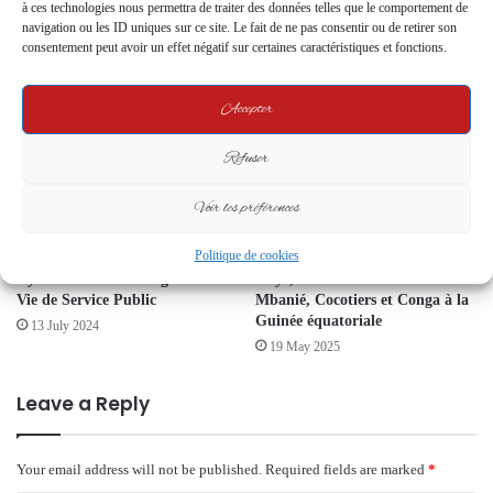
à ces technologies nous permettra de traiter des données telles que le comportement de
Lancement Imminent d’un
de Poungui Réclament la Reprise
navigation ou les ID uniques sur ce site. Le fait de ne pas consentir ou de retirer son
Tournoi Historique
des Travaux sur la Route
consentement peut avoir un effet négatif sur certaines caractéristiques et fonctions.
Mbigou-Moukabou
12 January 2024
8 January 2024
Accepter
Refuser
Voir les préférences
Politique de cookies
La Disparition de Yolande
Gabon : Coup de massue à La
Nyonda : Un Hommage à une
Haye, la CIJ attribue les îles
Vie de Service Public
Mbanié, Cocotiers et Conga à la
Guinée équatoriale
13 July 2024
19 May 2025
Leave a Reply
Your email address will not be published.
Required fields are marked
*