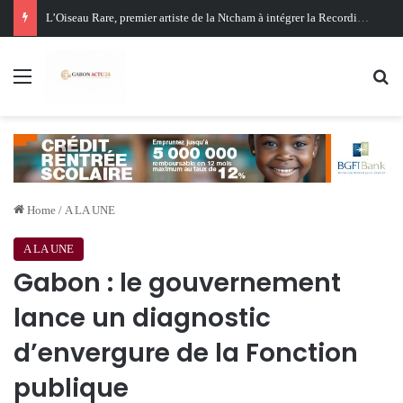
Oligui Nguema au Ghana : Libreville mise sur Accra pour renforcer sa stratégie diplomatique et économique
Menu
Se
Home
/
A LA UNE
A LA UNE
Gabon : le gouvernement
lance un diagnostic
d’envergure de la Fonction
publique