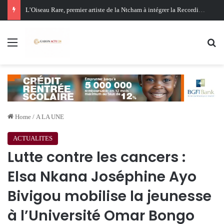
Oligui Nguema au Ghana : Libreville mise sur Accra pour renforcer sa stratégie diplomatique et économique
Menu
Se
Home
/
A LA UNE
ACTUALITES
Lutte contre les cancers :
Elsa Nkana Joséphine Ayo
Bivigou mobilise la jeunesse
à l’Université Omar Bongo