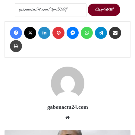
Copy URL
Facebook
X
LinkedIn
Pinterest
Messenger
WhatsApp
Telegram
Share via Email
Print
gabonactu24.com
Website