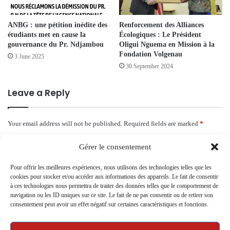
ANBG : une pétition inédite des
Renforcement des Alliances
étudiants met en cause la
Écologiques : Le Président
gouvernance du Pr. Ndjambou
Oligui Nguema en Mission à la
Fondation Volgenau
3 June 2025
30 September 2024
Leave a Reply
Your email address will not be published.
Required fields are marked
*
C
Gérer le consentement
o
Pour offrir les meilleures expériences, nous utilisons des technologies telles que les
m
cookies pour stocker et/ou accéder aux informations des appareils. Le fait de consentir
à ces technologies nous permettra de traiter des données telles que le comportement de
m
navigation ou les ID uniques sur ce site. Le fait de ne pas consentir ou de retirer son
e
consentement peut avoir un effet négatif sur certaines caractéristiques et fonctions.
n