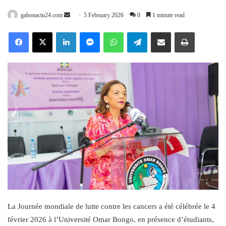
Send
gabonactu24.com
5 February 2026
0
1 minute read
an
Facebook
X
LinkedIn
Messenger
WhatsApp
Telegram
Share via Email
Print
email
La Journée mondiale de lutte contre les cancers a été célébrée le 4
février 2026 à l’Université Omar Bongo, en présence d’étudiants,