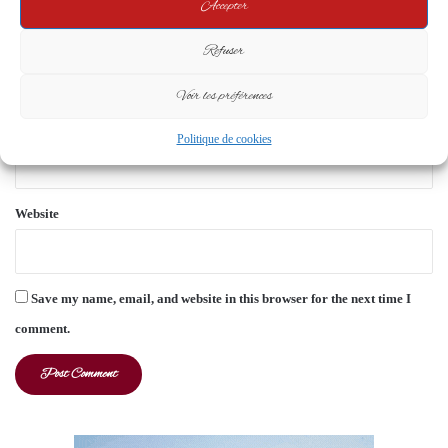
Accepter
t
*
Name
*
Refuser
Voir les préférences
Email
*
Politique de cookies
Website
Save my name, email, and website in this browser for the next time I
comment.