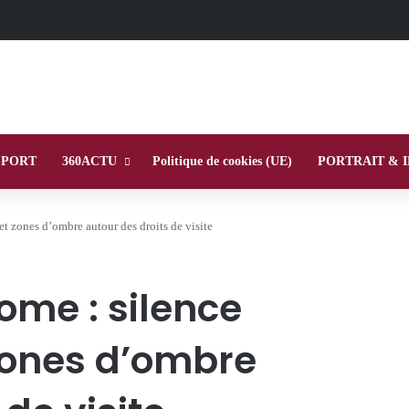
SPORT
360ACTU
Politique de cookies (UE)
PORTRAIT & 
t zones d’ombre autour des droits de visite
ome : silence
 zones d’ombre