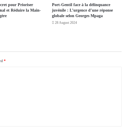
ret pour Prioriser
Port-Gentil face à la délinquance
nal et Réduire la Main-
juvénile : L’urgence d’une réponse
gère
globale selon Georges Mpaga
28 August 2024
ked
*