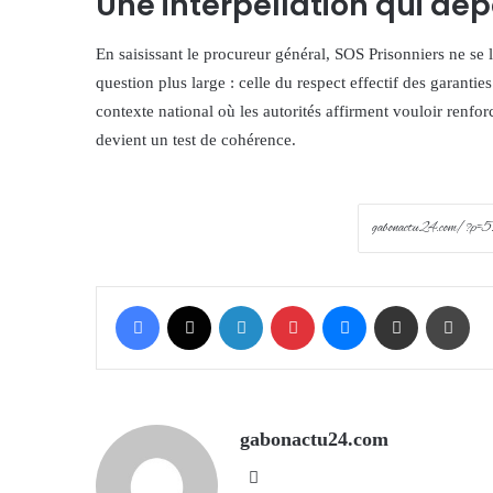
Une interpellation qui dép
En saisissant le procureur général, SOS Prisonniers ne se 
question plus large : celle du respect effectif des garanti
contexte national où les autorités affirment vouloir renforc
devient un test de cohérence.
Facebook
X
LinkedIn
Pinterest
Messenger
Share via Email
Prin
gabonactu24.com
Website