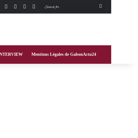
Facebook
X
Instagram
Switch skin
Search
for
INTERVIEW
Mentions Légales de GabonActu24