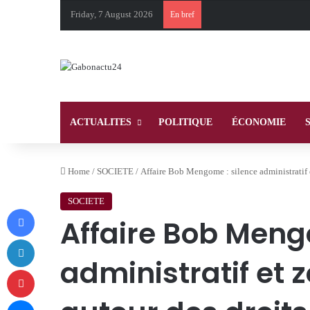
Friday, 7 August 2026
En bref
ACTUALITES
POLITIQUE
ÉCONOMIE
Home
/
SOCIETE
/
Affaire Bob Mengome : silence administratif e
SOCIETE
Facebook
Affaire Bob Meng
LinkedIn
administratif et
Pinterest
Messenger