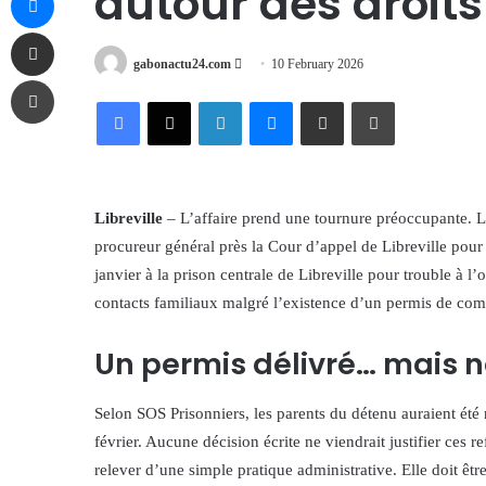
autour des droits
Share via Email
Send
gabonactu24.com
10 February 2026
Print
an
Facebook
X
LinkedIn
Messenger
Share via Email
Print
email
Libreville
– L’affaire prend une tournure préoccupante. L’
procureur général près la Cour d’appel de Libreville pou
janvier à la prison centrale de Libreville pour trouble à l
contacts familiaux malgré l’existence d’un permis de com
Un permis délivré… mais n
Selon SOS Prisonniers, les parents du détenu auraient été r
février. Aucune décision écrite ne viendrait justifier ces re
relever d’une simple pratique administrative. Elle doit êt