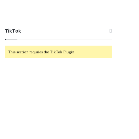
TikTok
This section requries the TikTok Plugin.