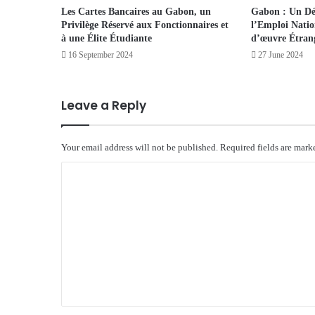
Les Cartes Bancaires au Gabon, un
Gabon : Un Déc
Privilège Réservé aux Fonctionnaires et
l’Emploi Natio
à une Élite Étudiante
d’œuvre Étran
16 September 2024
27 June 2024
Leave a Reply
Your email address will not be published.
Required fields are mar
C
o
m
m
e
n
t