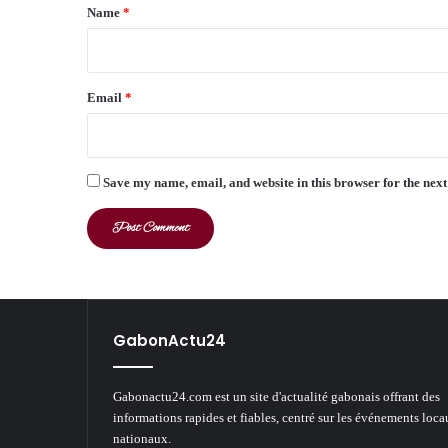
*
Name
*
Email
*
Save my name, email, and website in this browser for the nex
GabonActu24
Gabonactu24.com est un site d'actualité gabonais offrant des
informations rapides et fiables, centré sur les événements loca
nationaux.