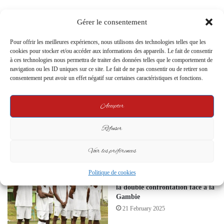
Related Articles
Gérer le consentement
Pour offrir les meilleures expériences, nous utilisons des technologies telles que les
cookies pour stocker et/ou accéder aux informations des appareils. Le fait de consentir
à ces technologies nous permettra de traiter des données telles que le comportement de
navigation ou les ID uniques sur ce site. Le fait de ne pas consentir ou de retirer son
consentement peut avoir un effet négatif sur certaines caractéristiques et fonctions.
Accepter
AS Mangasport champion du
Lastourville : la Fondation Jean-
Gabon 2026 : les Miniers
François Lingoumbi lance la 3ᵉ
décrochent un 11e titre national
édition de la Coupe Lingoumbi
Refuser
avec 3,5 millions de FCFA de
6 July 2026
récompenses
Voir les préférences
1 week ago
Politique de cookies
Les Panthères A’ fin prêtes pour
la double confrontation face à la
Gambie
21 February 2025