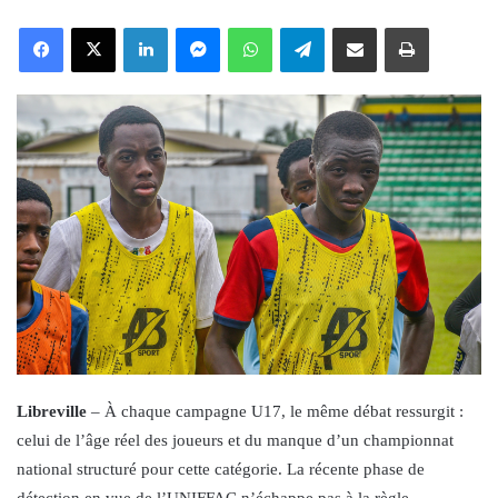
an
Facebook
X
LinkedIn
Messenger
WhatsApp
Telegram
Share via Email
Print
email
Libreville
– À chaque campagne U17, le même débat ressurgit :
celui de l’âge réel des joueurs et du manque d’un championnat
national structuré pour cette catégorie. La récente phase de
détection en vue de l’UNIFFAC n’échappe pas à la règle.