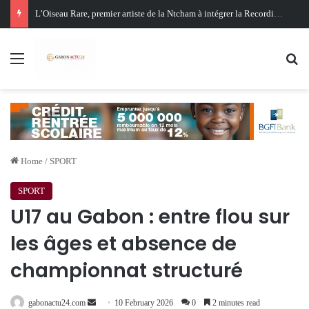
Oligui Nguema au Ghana : Libreville mise sur Accra pour renforcer sa stratégie diplomatique et économique
Menu
Se
Home
/
SPORT
SPORT
U17 au Gabon : entre flou sur
les âges et absence de
championnat structuré
Send
gabonactu24.com
10 February 2026
0
2 minutes read