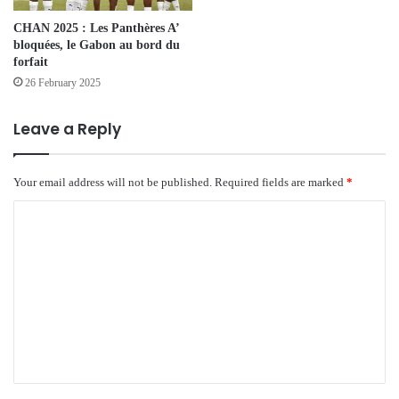
CHAN 2025 : Les Panthères A’
bloquées, le Gabon au bord du
forfait
26 February 2025
Leave a Reply
Your email address will not be published.
Required fields are marked
*
C
o
m
m
e
n
t