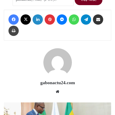
Facebook
X
LinkedIn
Pinterest
Messenger
WhatsApp
Telegram
Share via Email
Print
gabonactu24.com
Website