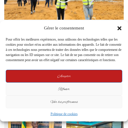
CHU d’Oyem : un chantier qui avance
Gérer le consentement
Related Articles
Pour offrir les meilleures expériences, nous utilisons des technologies telles que les
cookies pour stocker et/ou accéder aux informations des appareils. Le fait de consentir
à ces technologies nous permettra de traiter des données telles que le comportement de
navigation ou les ID uniques sur ce site. Le fait de ne pas consentir ou de retirer son
consentement peut avoir un effet négatif sur certaines caractéristiques et fonctions.
Accepter
Refuser
Le Sénat remis en cause par
Gabon : un tiers de la
plusieurs candidats à la
population pauvre, le constat
Voir les préférences
présidentielle
accablant du PNCD
7 April 2025
25 March 2026
Politique de cookies