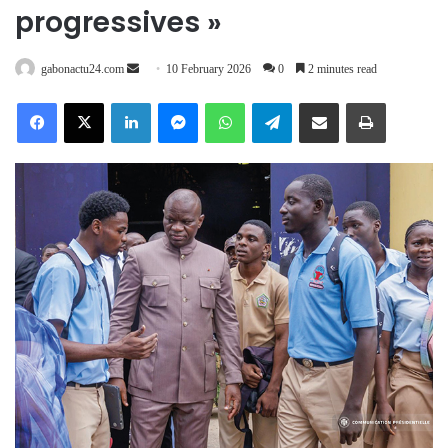
progressives »
Send
gabonactu24.com
10 February 2026
0
2 minutes read
an
Facebook
X
LinkedIn
Messenger
WhatsApp
Telegram
Share via Email
Print
email