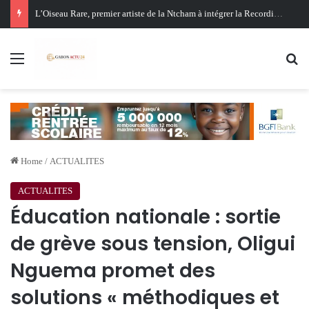
Oligui Nguema au Ghana : Libreville mise sur Accra pour renforcer sa stratégie diplomatique et économique
Menu
Se
Home
/
ACTUALITES
ACTUALITES
Éducation nationale : sortie
de grève sous tension, Oligui
Nguema promet des
solutions « méthodiques et