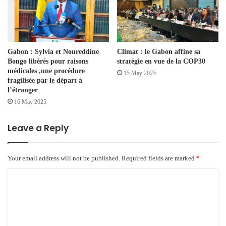
Gabon : Sylvia et Noureddine
Climat : le Gabon affine sa
Bongo libérés pour raisons
stratégie en vue de la COP30
médicales ,une procédure
15 May 2025
fragilisée par le départ à
l’étranger
16 May 2025
Leave a Reply
Your email address will not be published.
Required fields are marked
*
C
o
m
m