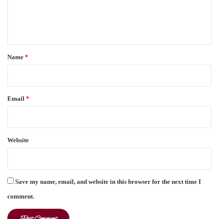
e
n
t
*
Name
*
Email
*
Website
Save my name, email, and website in this browser for the next time I
comment.