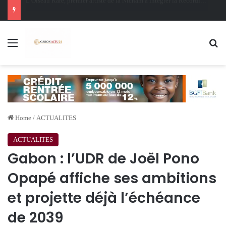
Oligui Nguema au Ghana : Libreville mise sur Accra pour renforcer sa stratégie diplomatique et économique
Menu
Se
Home
/
ACTUALITES
ACTUALITES
Gabon : l’UDR de Joël Pono
Opapé affiche ses ambitions
et projette déjà l’échéance
de 2039