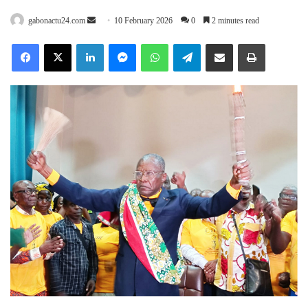
Send
gabonactu24.com
10 February 2026
0
2 minutes read
an
Facebook
X
LinkedIn
Messenger
WhatsApp
Telegram
Share via Email
Print
email