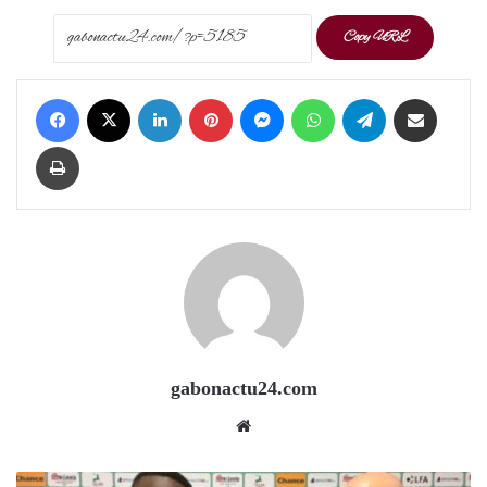
Copy URL
Facebook
X
LinkedIn
Pinterest
Messenger
WhatsApp
Telegram
Share via Email
Print
gabonactu24.com
Website