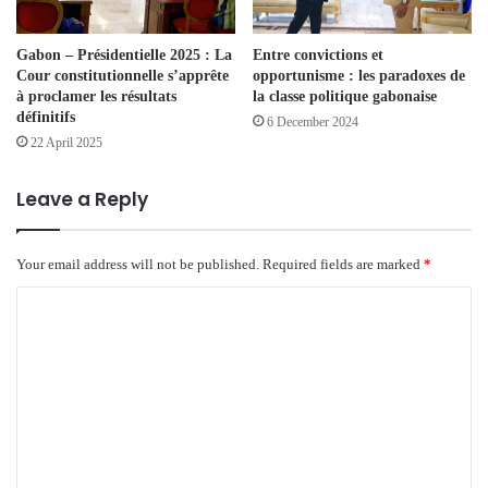
Gabon – Présidentielle 2025 : La
Entre convictions et
Cour constitutionnelle s’apprête
opportunisme : les paradoxes de
à proclamer les résultats
la classe politique gabonaise
définitifs
6 December 2024
22 April 2025
Leave a Reply
Your email address will not be published.
Required fields are marked
*
C
o
m
m
e
n