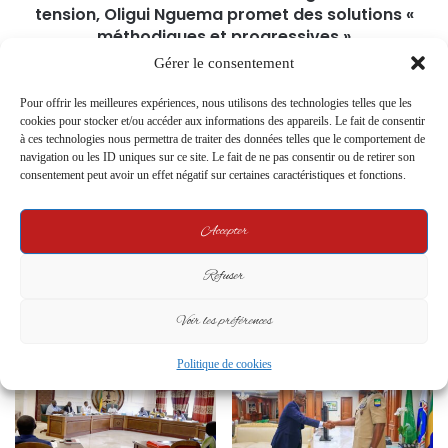
tension, Oligui Nguema promet des solutions «
méthodiques et progressives »
Gérer le consentement
Related Articles
Pour offrir les meilleures expériences, nous utilisons des technologies telles que les
cookies pour stocker et/ou accéder aux informations des appareils. Le fait de consentir
à ces technologies nous permettra de traiter des données telles que le comportement de
navigation ou les ID uniques sur ce site. Le fait de ne pas consentir ou de retirer son
consentement peut avoir un effet négatif sur certaines caractéristiques et fonctions.
Accepter
Lutte contre la corruption :
Le Président Oligui Nguema
Refuser
Oligui Nguema met l’ancien
visite le Lycée public de
régime sous pression
Montalier
Voir les préférences
22 July 2025
13 November 2024
Politique de cookies