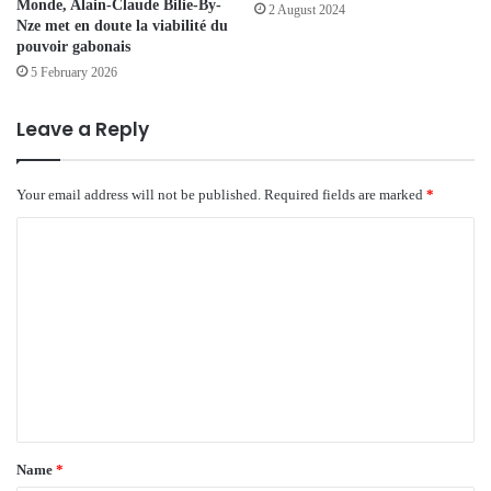
Monde, Alain-Claude Bilie-By-
2 August 2024
Nze met en doute la viabilité du
pouvoir gabonais
5 February 2026
Leave a Reply
Your email address will not be published.
Required fields are marked
*
C
o
m
m
e
n
t
*
Name
*