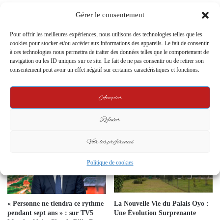
Gérer le consentement
Crise de l’Emploi au Gabon :
Scènes de Désespoir lors du
Pour offrir les meilleures expériences, nous utilisons des technologies telles que les
Recrutement dans la Santé
cookies pour stocker et/ou accéder aux informations des appareils. Le fait de consentir
Militaire
à ces technologies nous permettra de traiter des données telles que le comportement de
navigation ou les ID uniques sur ce site. Le fait de ne pas consentir ou de retirer son
30 January 2024
consentement peut avoir un effet négatif sur certaines caractéristiques et fonctions.
Lancement d’un Projet Bancaire
Majeur à Mouila par le Général
Accepter
Oligui Nguema et Initiative
Éducative par le Chef de l’État
Refuser
11 December 2023
Voir les préférences
Politique de cookies
« Personne ne tiendra ce rythme
La Nouvelle Vie du Palais Oyo :
pendant sept ans » : sur TV5
Une Évolution Surprenante