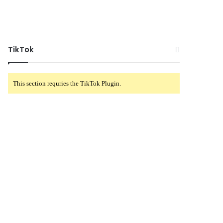
TikTok
This section requries the TikTok Plugin.