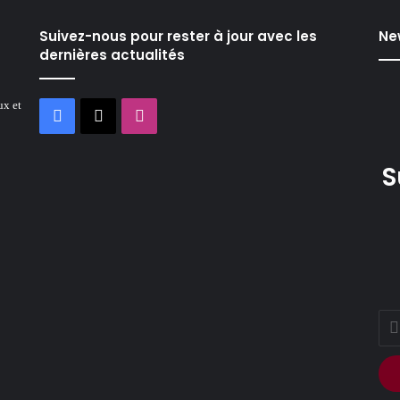
Suivez-nous pour rester à jour avec les
Ne
dernières actualités
ux et
Facebook
X
Instagram
S
Ente
your
Ema
addr