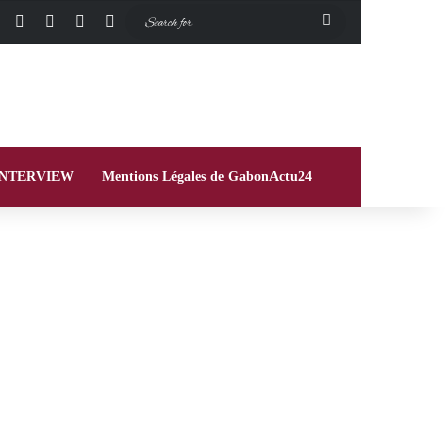
Facebook
X
Instagram
Switch skin
Search
for
INTERVIEW
Mentions Légales de GabonActu24