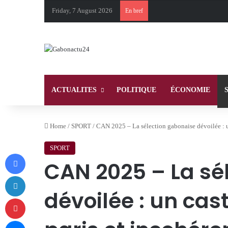
Friday, 7 August 2026
En bref
ACTUALITES
POLITIQUE
ÉCONOMIE
Home
/
SPORT
/
CAN 2025 – La sélection gabonaise dévoilée : un
SPORT
Facebook
CAN 2025 – La sé
LinkedIn
dévoilée : un cast
Pinterest
Messenger