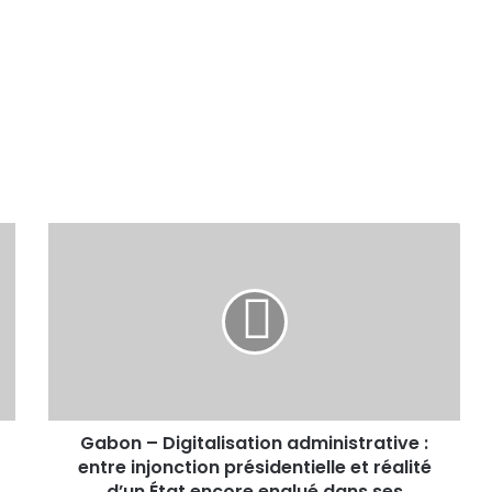
Gabon – Digitalisation administrative :
entre injonction présidentielle et réalité
d’un État encore englué dans ses