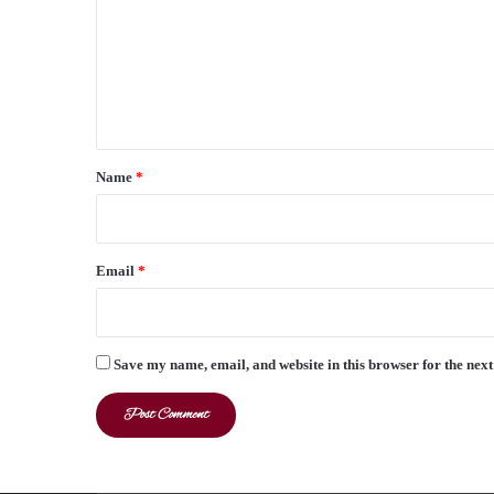
m
m
e
n
t
*
Name
*
Email
*
Save my name, email, and website in this browser for the nex