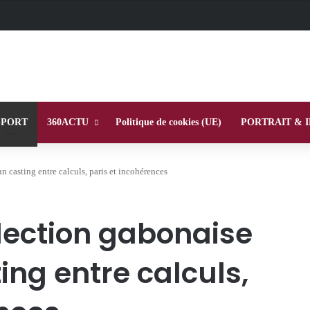
SPORT
360ACTU
Politique de cookies (UE)
PORTRAIT & 
 casting entre calculs, paris et incohérences
lection gabonaise
ing entre calculs,