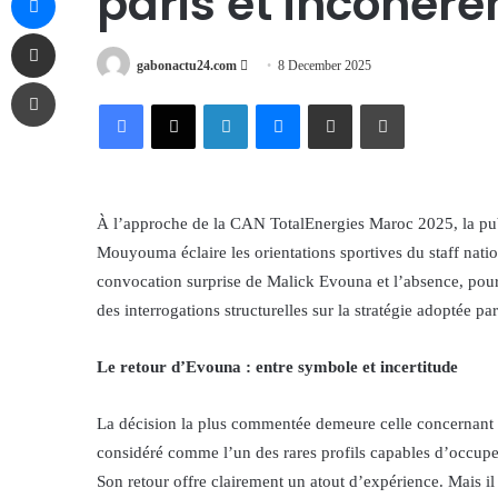
paris et incohér
Share via Email
Send
gabonactu24.com
8 December 2025
Print
an
Facebook
X
LinkedIn
Messenger
Share via Email
Print
email
À l’approche de la CAN TotalEnergies Maroc 2025, la publ
Mouyouma éclaire les orientations sportives du staff natio
convocation surprise de Malick Evouna et l’absence, pourta
des interrogations structurelles sur la stratégie adoptée pa
Le retour d’Evouna : entre symbole et incertitude
La décision la plus commentée demeure celle concernant 
considéré comme l’un des rares profils capables d’occupe
Son retour offre clairement un atout d’expérience. Mais il