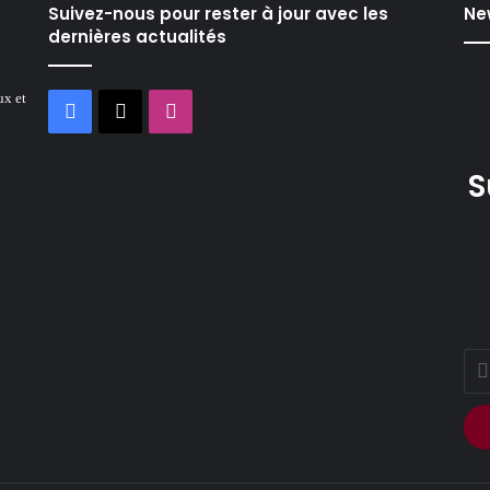
Suivez-nous pour rester à jour avec les
Ne
dernières actualités
ux et
Facebook
X
Instagram
S
Ente
your
Ema
addr