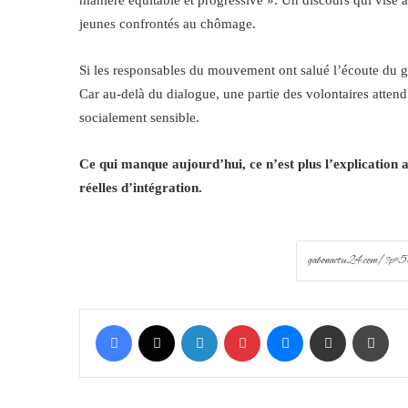
manière équitable et progressive ». Un discours qui vise à
jeunes confrontés au chômage.
Si les responsables du mouvement ont salué l’écoute du go
Car au-delà du dialogue, une partie des volontaires atten
socialement sensible.
Ce qui manque aujourd’hui, ce n’est plus l’explication adm
réelles d’intégration.
Facebook
X
LinkedIn
Pinterest
Messenger
Share via Email
Prin