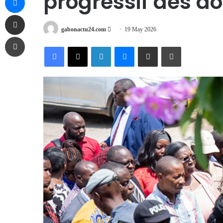
progressif des do
Share via Email
Send
gabonactu24.com
19 May 2026
Print
an
Facebook
X
LinkedIn
Messenger
Share via Email
Print
email