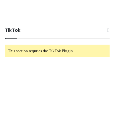
TikTok
This section requries the TikTok Plugin.