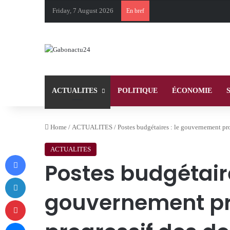
Friday, 7 August 2026
En bref
ACTUALITES
POLITIQUE
ÉCONOMIE
Home
/
ACTUALITES
/
Postes budgétaires : le gouvernement pro
ACTUALITES
Facebook
Postes budgétaire
LinkedIn
gouvernement pr
Pinterest
Messenger