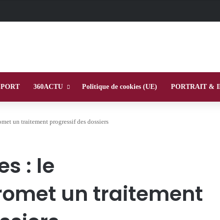
SPORT
360ACTU
Politique de cookies (UE)
PORTRAIT & 
met un traitement progressif des dossiers
s : le
omet un traitement