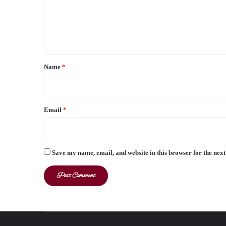
m
e
n
t
*
Name
*
Email
*
Save my name, email, and website in this browser for the nex