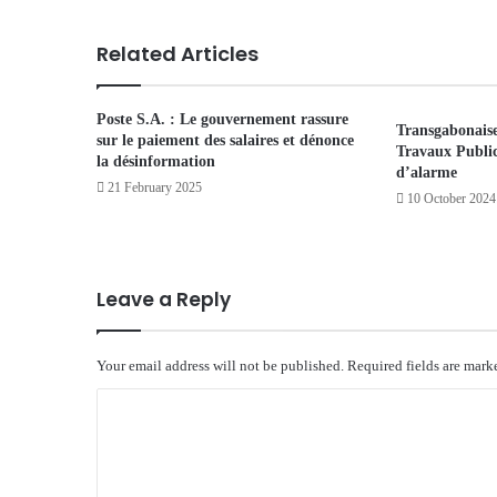
Related Articles
Poste S.A. : Le gouvernement rassure
Transgabonaise 
sur le paiement des salaires et dénonce
Travaux Publics
la désinformation
d’alarme
21 February 2025
10 October 2024
Leave a Reply
Your email address will not be published.
Required fields are mar
C
o
m