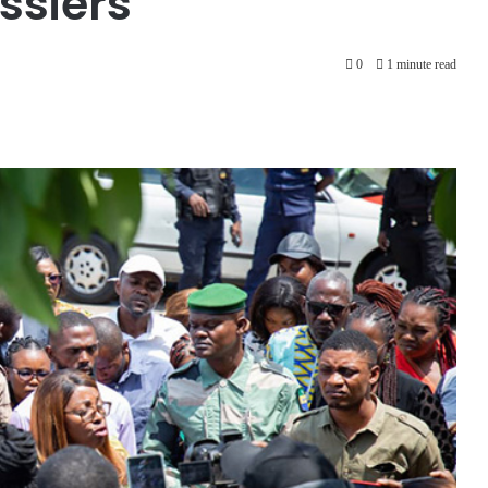
ssiers
0
1 minute read