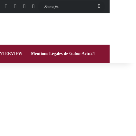
Facebook
X
Instagram
Switch skin
Search
for
INTERVIEW
Mentions Légales de GabonActu24