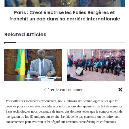
Paris : Creol électrise les Folies Bergères et
franchit un cap dans sa carrière internationale
Related Articles
Eranove Amplifie son Action au
Ouverture du 1er Forum
Gérer le consentement
Gabon : Impulsion Majeure
Économique Gabon-France à
pour l’Infrastructure Hydrique
Paris
Pour offrir les meilleures expériences, nous utilisons des technologies telles que les
et Énergétique
30 May 2024
cookies pour stocker et/ou accéder aux informations des appareils. Le fait de consentir
26 January 2024
à ces technologies nous permettra de traiter des données telles que le comportement de
navigation ou les ID uniques sur ce site. Le fait de ne pas consentir ou de retirer son
consentement peut avoir un effet négatif sur certaines caractéristiques et fonctions.