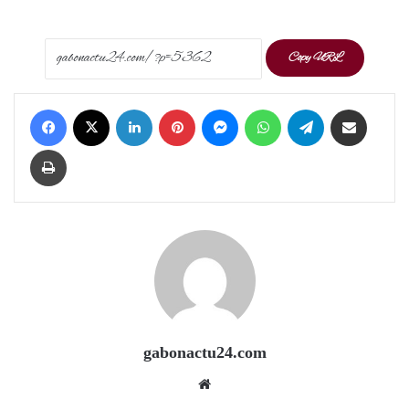
Copy URL
Facebook
X
LinkedIn
Pinterest
Messenger
WhatsApp
Telegram
Share via Email
Print
gabonactu24.com
Website