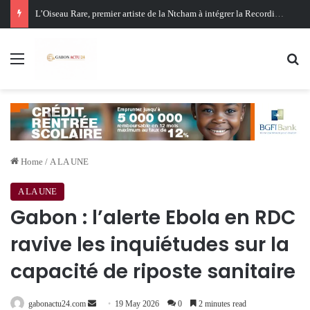
Oligui Nguema au Ghana : Libreville mise sur Accra pour renforcer sa stratégie diplomatique et économique
Menu
Se
Home
/
A LA UNE
A LA UNE
Gabon : l’alerte Ebola en RDC
ravive les inquiétudes sur la
capacité de riposte sanitaire
Send
gabonactu24.com
19 May 2026
0
2 minutes read