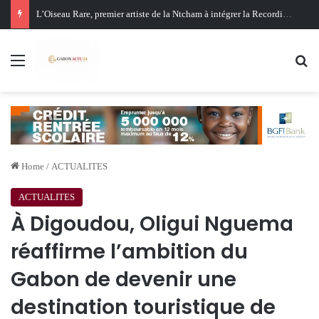
Oligui Nguema au Ghana : Libreville mise sur Accra pour renforcer sa stratégie diplomatique et économique
Menu
Se
Home
/
ACTUALITES
ACTUALITES
À Digoudou, Oligui Nguema
réaffirme l’ambition du
Gabon de devenir une
destination touristique de