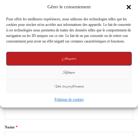
Nguema ?
crise sociale majeure en ce début
Gérer le consentement
d’année
6 May 2025
2 January 2025
Pour offrir les meilleures expériences, nous utilisons des technologies telles que les
cookies pour stocker et/ou accéder aux informations des appareils. Le fait de consentir
Leave a Reply
à ces technologies nous permettra de traiter des données telles que le comportement de
navigation ou les ID uniques sur ce site. Le fait de ne pas consentir ou de retirer son
consentement peut avoir un effet négatif sur certaines caractéristiques et fonctions.
Your email address will not be published.
Required fields are marked
*
Accepter
C
o
Refuser
m
Voir les préférences
m
e
Politique de cookies
n
t
*
Name
*