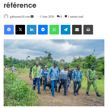
référence
Send
gabonactu24.com
1 June 2026
0
1 minute read
an
Facebook
X
LinkedIn
Messenger
WhatsApp
Telegram
Share via Email
Print
email