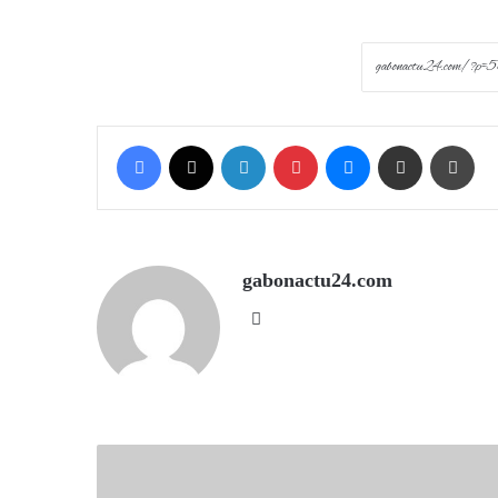
Facebook
X
LinkedIn
Pinterest
Messenger
Share via Email
Prin
gabonactu24.com
Website