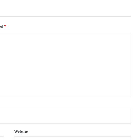
ked
*
Website