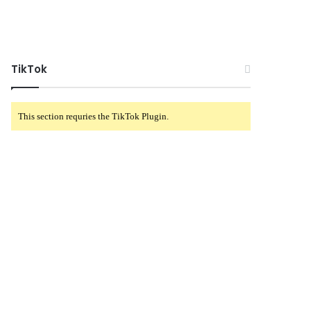
TikTok
This section requries the TikTok Plugin.