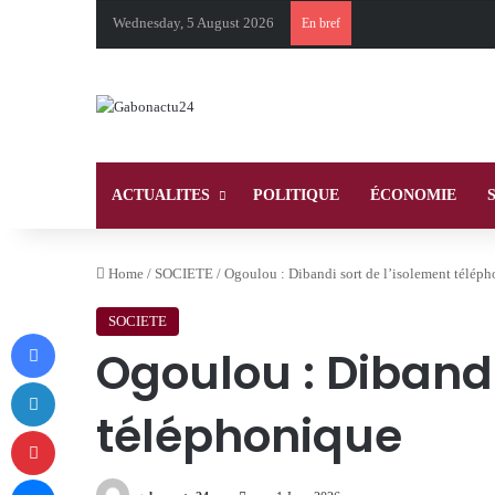
Wednesday, 5 August 2026
En bref
ACTUALITES
POLITIQUE
ÉCONOMIE
Home
/
SOCIETE
/
Ogoulou : Dibandi sort de l’isolement télép
SOCIETE
Facebook
Ogoulou : Dibandi
LinkedIn
téléphonique
Pinterest
Messenger