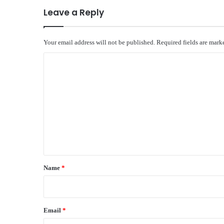
Leave a Reply
Your email address will not be published.
Required fields are mar
C
o
m
m
e
n
t
*
Name
*
Email
*