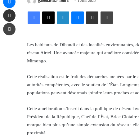
Send
gabonactu24.com
1 June 2026
an
Share via Email
Facebook
X
LinkedIn
Messenger
Share via Email
Print
email
Print
Les habitants de Dibandi et des localités environnantes,
réseau Airtel. Une avancée majeure qui améliore considé
Mimongo.
Cette réalisation est le fruit des démarches menées par l
autorités compétentes, avec le soutien de l’État. Longtemp
populations peuvent désormais joindre leurs proches et a
Cette amélioration s’inscrit dans la politique de désencla
Président de la République, Chef de l’État, Brice Clotaire
marque bien plus qu’une simple extension du réseau : elle
proximité.