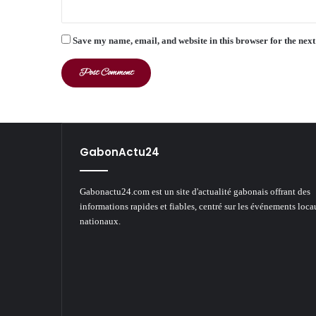
Save my name, email, and website in this browser for the nex
GabonActu24
Gabonactu24.com est un site d'actualité gabonais offrant des
informations rapides et fiables, centré sur les événements loca
nationaux.