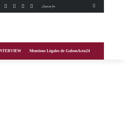
Facebook
X
Instagram
Switch skin
Search
for
INTERVIEW
Mentions Légales de GabonActu24