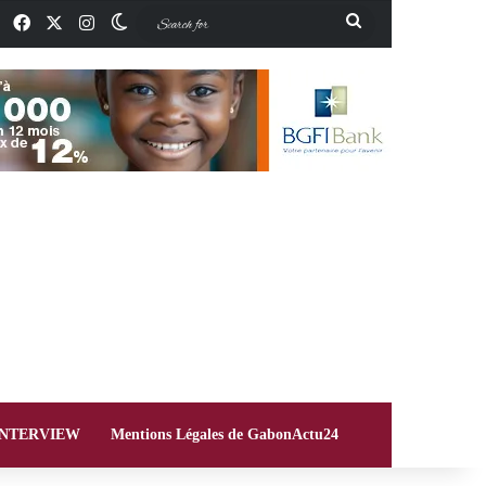
Facebook
X
Instagram
Switch skin
Search
for
INTERVIEW
Mentions Légales de GabonActu24