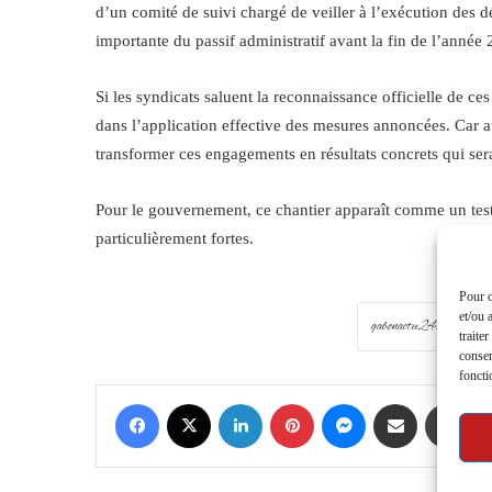
d’un comité de suivi chargé de veiller à l’exécution des dé
importante du passif administratif avant la fin de l’année
Si les syndicats saluent la reconnaissance officielle de ces
dans l’application effective des mesures annoncées. Car au
transformer ces engagements en résultats concrets qui ser
Pour le gouvernement, ce chantier apparaît comme un test d
particulièrement fortes.
Pour o
et/ou 
traite
consen
foncti
Facebook
X
LinkedIn
Pinterest
Messenger
Share via Email
Prin