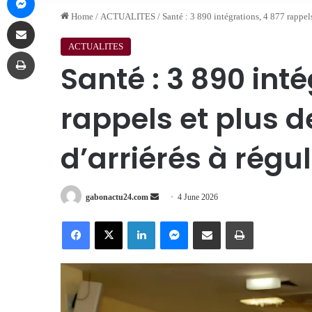
Home
/
ACTUALITES
/
Santé : 3 890 intégrations, 4 877 rappels
Share via Email
ACTUALITES
Print
Santé : 3 890 inté
rappels et plus d
d’arriérés à régul
Send
gabonactu24.com
4 June 2026
an
Facebook
X
LinkedIn
Messenger
Share via Email
Print
email