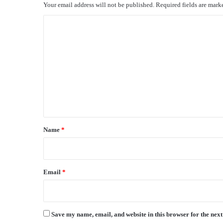
Your email address will not be published.
Required fields are mar
C
o
m
m
e
n
t
*
Name
*
Email
*
Save my name, email, and website in this browser for the nex