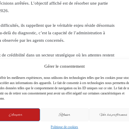
cisions arrêtées. L’objectif affiché est de résorber une partie
 2026.
 difficultés, ils rappellent que le véritable enjeu réside désormais
-delà du diagnostic, c’est la capacité de l’administration à
a observée par les agents concernés.
e crédibilité dans un secteur stratégique où les attentes restent
Gérer le consentement
ffrir les meilleures expériences, nous utilisons des technologies telles que les cookies pour sto
accéder aux informations des appareils. Le fait de consentir à ces technologies nous permettra d
Copy URL
r des données telles que le comportement de navigation ou les ID uniques sur ce site. Le fait de 
tir ou de retirer son consentement peut avoir un effet négatif sur certaines caractéristiques et
ons.
t
Accepter
Refuser
Voir les préférences
Politique de cookies