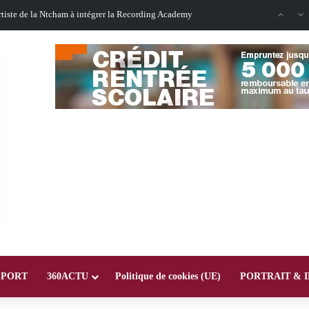
Oligui Nguema au Ghana : Libreville mise sur Accra pour renforcer sa stratégie diplomatique et économique
SPORT
360ACTU
Politique de cookies (UE)
PORTRAIT & 