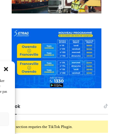
cker
e
ne pas
TikTok
This section requries the TikTok Plugin.