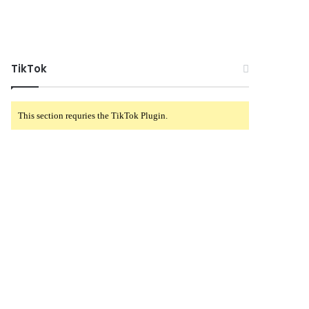
TikTok
This section requries the TikTok Plugin.