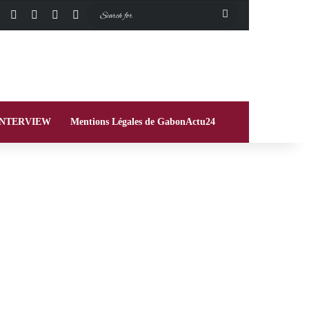
Facebook
X
Instagram
Switch skin
Search
for
INTERVIEW
Mentions Légales de GabonActu24