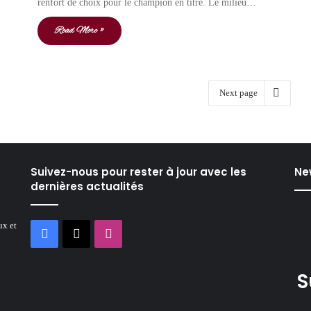
renfort de choix pour le champion en titre. Le milieu…
Read More »
Next page
Suivez-nous pour rester à jour avec les
Ne
dernières actualités
ux et
Facebook
X
Instagram
S