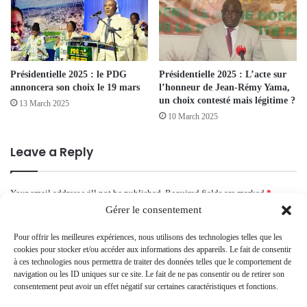
Présidentielle 2025 : le PDG
Présidentielle 2025 : L’acte sur
annoncera son choix le 19 mars
l’honneur de Jean-Rémy Yama,
un choix contesté mais légitime ?
13 March 2025
10 March 2025
Leave a Reply
Your email address will not be published.
Required fields are marked
*
Gérer le consentement
C
o
Pour offrir les meilleures expériences, nous utilisons des technologies telles que les
cookies pour stocker et/ou accéder aux informations des appareils. Le fait de consentir
m
à ces technologies nous permettra de traiter des données telles que le comportement de
navigation ou les ID uniques sur ce site. Le fait de ne pas consentir ou de retirer son
m
consentement peut avoir un effet négatif sur certaines caractéristiques et fonctions.
e