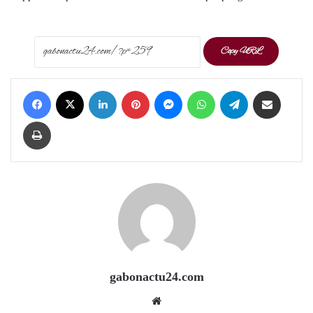
Copy URL
Facebook
X
LinkedIn
Pinterest
Messenger
WhatsApp
Telegram
Share via Email
Print
gabonactu24.com
Website