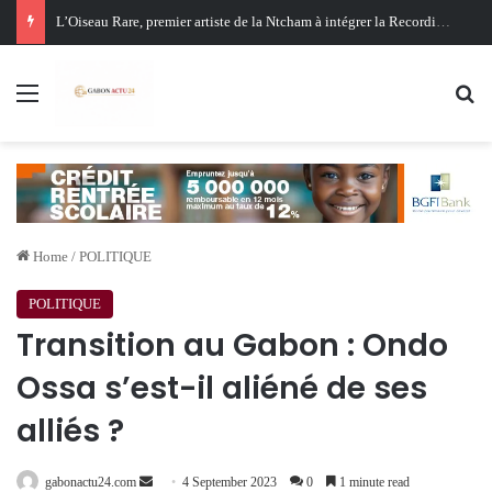
Oligui Nguema au Ghana : Libreville mise sur Accra pour renforcer sa stratégie diplomatique et économique
Menu
Se
Home
/
POLITIQUE
POLITIQUE
Transition au Gabon : Ondo
Ossa s’est-il aliéné de ses
alliés ?
Send
gabonactu24.com
4 September 2023
0
1 minute read