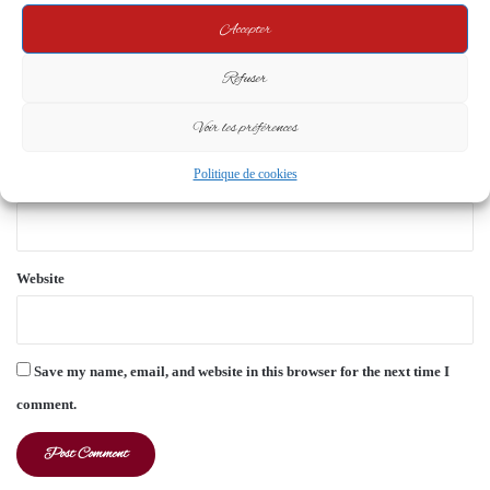
n
Accepter
t
Refuser
*
Name
*
Voir les préférences
Politique de cookies
Email
*
Website
Save my name, email, and website in this browser for the next time I
comment.