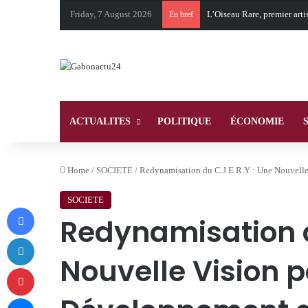
Friday, 7 August 2026
L’Oiseau Rare, premier art
En bref
ACTUALITES
POLITIQUE
ÉCONOMIE
Home
/
SOCIETE
/
Redynamisation du C.J.E.R.Y : Une Nouvell
SOCIETE
Facebook
Redynamisation d
LinkedIn
Nouvelle Vision p
Pinterest
Messenger