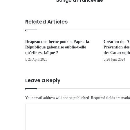
Bongo à Franceville
Related Articles
Drapeaux en berne pour le Pape : la
Création de l’
République gabonaise oublie-t-elle
Prévention des
qu’elle est laïque ?
des Catastroph
23 April 2025
26 June 2024
Leave a Reply
Your email address will not be published.
Required fields are mar
C
o
m