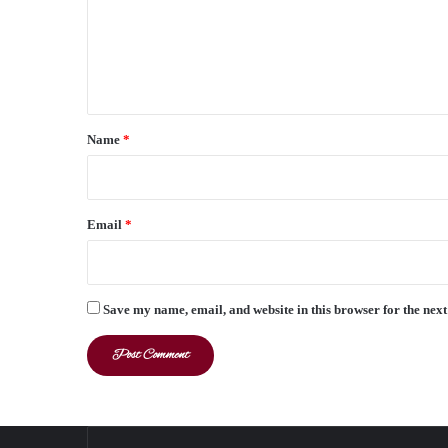
m
e
n
t
*
Name
*
Email
*
Save my name, email, and website in this browser for the nex