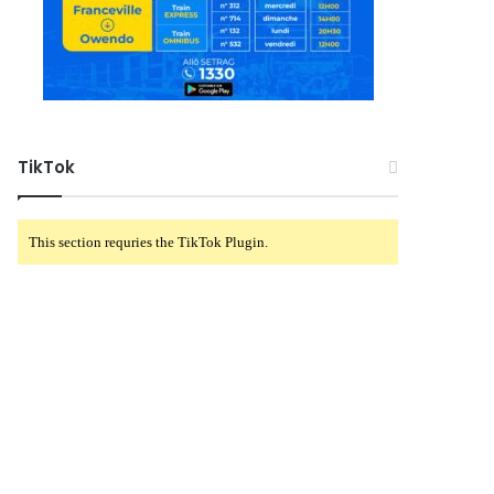
TikTok
This section requries the TikTok Plugin.