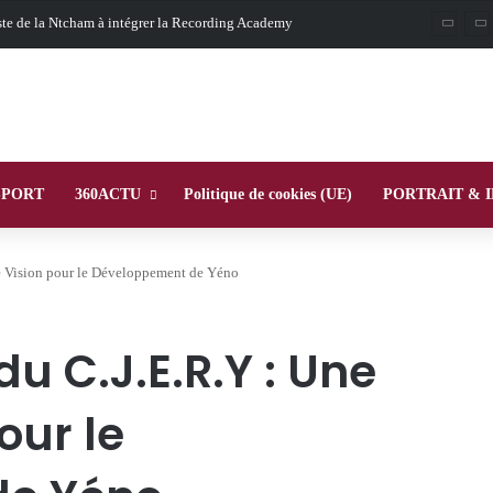
iste de la Ntcham à intégrer la Recording Academy
SPORT
360ACTU
Politique de cookies (UE)
PORTRAIT & 
e Vision pour le Développement de Yéno
u C.J.E.R.Y : Une
our le