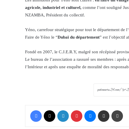
Les ambitions pour Yéno sont claires :
en faire un villag
agricole, industriel et culturel,
comme l’ont souligné J
NZAMBA, Président du collectif.
Yéno, carrefour stratégique pour tout le département de 
Faire de Yéno le “
Dubaï du département
” est l’objecti
Fondé en 2007, le C.J.E.R.Y, malgré son récépissé provisoi
Le bureau de l’association a rassuré ses membres : après 
l’Intérieur et après une enquête de moralité des responsabl
Facebook
X
LinkedIn
Pinterest
Messenger
Share via Email
Prin