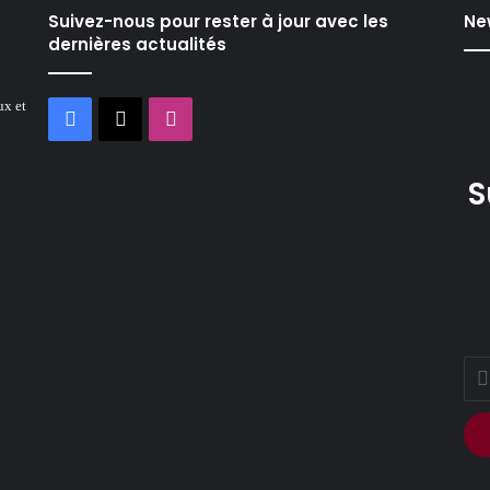
Suivez-nous pour rester à jour avec les
Ne
dernières actualités
ux et
Facebook
X
Instagram
S
Ente
your
Ema
addr