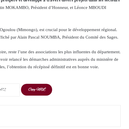
e prospère et développé à travers divers projets dans les secteurs
ustin MOKAMBO, Président d’Honneur, et Léonce MBOUDI
l’Ogoulou (Mimongo), est crucial pour le développement régional.
f affiché par Alain Pascal NOUMBA, Président du Comité des Sages.
re, reste l’une des associations les plus influentes du département.
avoir relancé les démarches administratives auprès du ministère de
es, l’obtention du récépissé définitif est en bonne voie.
Copy URL
t