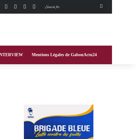
Facebook
X
Instagram
Switch skin
Search
for
INTERVIEW
Mentions Légales de GabonActu24