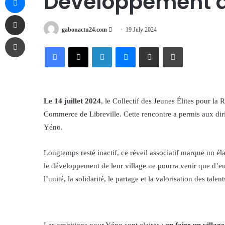
Développement 
Share via Email
Send
gabonactu24.com
19 July 2024
Print
an
Facebook
X
LinkedIn
Messenger
Share via Email
Print
email
Le 14 juillet 2024
, le Collectif des Jeunes Élites pour l
Commerce de Libreville. Cette rencontre a permis aux dirig
Yéno.
Longtemps resté inactif, ce réveil associatif marque un él
le développement de leur village ne pourra venir que d’e
l’unité, la solidarité, le partage et la valorisation des talen