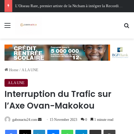
Menu
Se
Home
/
A LA UNE
A LA UNE
Interruption du Trafic sur
l’Axe Ovan-Makokou
Send
gabonactu24.com
15 November 2023
0
1 minute read
an
Facebook
X
LinkedIn
Messenger
WhatsApp
Telegram
Share via Email
Print
email