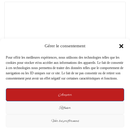
C
o
m
m
e
Gérer le consentement
n
Pour offrir les meilleures expériences, nous utilisons des technologies telles que les
t
cookies pour stocker et/ou accéder aux informations des appareils. Le fait de consentir
*
à ces technologies nous permettra de traiter des données telles que le comportement de
Name
*
navigation ou les ID uniques sur ce site. Le fait de ne pas consentir ou de retirer son
consentement peut avoir un effet négatif sur certaines caractéristiques et fonctions.
Email
*
Accepter
Refuser
Website
Voir les préférences