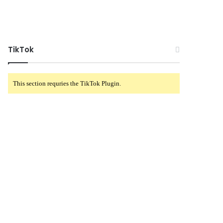
TikTok
This section requries the TikTok Plugin.