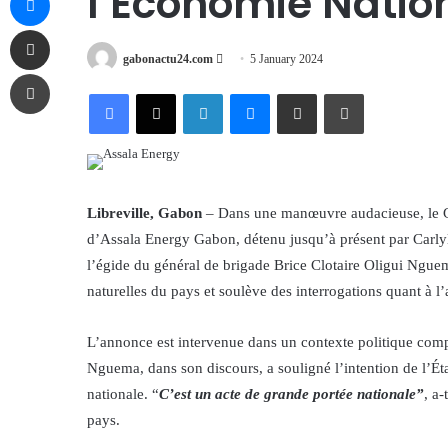
l’Économie Natio
Share via Email
Send
gabonactu24.com
5 January 2024
Print
an
Facebook
X
LinkedIn
Messenger
Share via Email
Print
email
Libreville, Gabon
– Dans une manœuvre audacieuse, le Ga
d’Assala Energy Gabon, détenu jusqu’à présent par Carly
l’égide du général de brigade Brice Clotaire Oligui Nguem
naturelles du pays et soulève des interrogations quant à l
L’annonce est intervenue dans un contexte politique compl
Nguema, dans son discours, a souligné l’intention de l’Éta
nationale. “
C’est un acte de grande portée nationale”
, a-
pays.