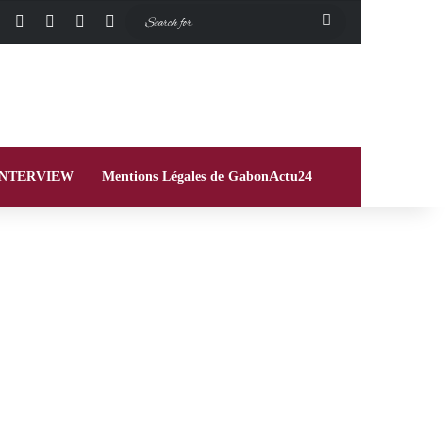
Facebook
X
Instagram
Switch skin
Search
for
INTERVIEW
Mentions Légales de GabonActu24