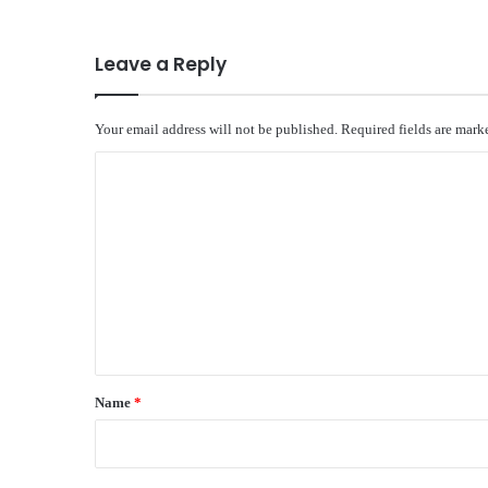
Leave a Reply
Your email address will not be published.
Required fields are mar
C
o
m
m
e
n
t
*
Name
*