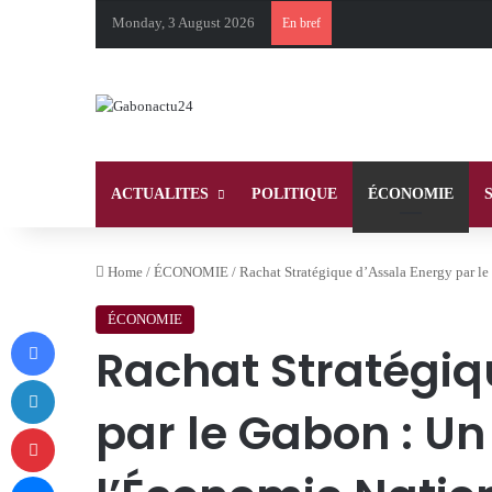
Monday, 3 August 2026
En bref
ACTUALITES
POLITIQUE
ÉCONOMIE
Home
/
ÉCONOMIE
/
Rachat Stratégique d’Assala Energy par l
ÉCONOMIE
Facebook
Rachat Stratégiq
LinkedIn
par le Gabon : U
Pinterest
Messenger