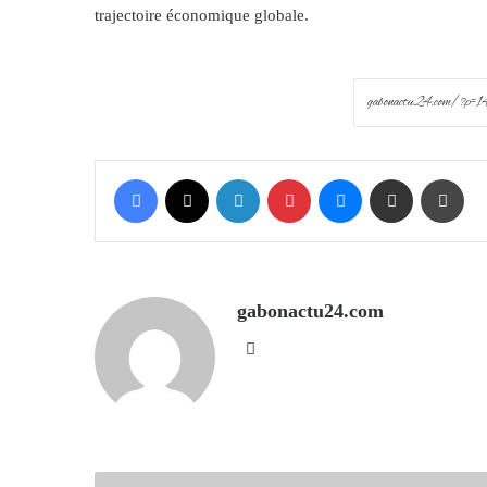
trajectoire économique globale.
Facebook
X
LinkedIn
Pinterest
Messenger
Share via Email
Prin
gabonactu24.com
Website