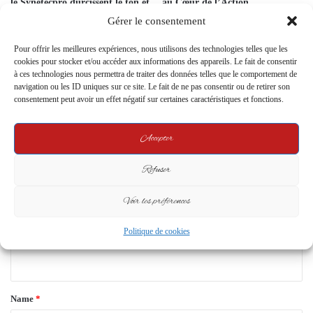
le Synetecpro durcissent le ton et
au Cœur de l’Action
reconduisent la grève
Humanitaire du SAMU Social
Gérer le consentement
Gabonais
7 January 2026
27 February 2024
Pour offrir les meilleures expériences, nous utilisons des technologies telles que les
cookies pour stocker et/ou accéder aux informations des appareils. Le fait de consentir
à ces technologies nous permettra de traiter des données telles que le comportement de
Leave a Reply
navigation ou les ID uniques sur ce site. Le fait de ne pas consentir ou de retirer son
consentement peut avoir un effet négatif sur certaines caractéristiques et fonctions.
Your email address will not be published.
Required fields are marked
*
Accepter
C
o
Refuser
m
Voir les préférences
m
Politique de cookies
e
n
t
*
Name
*