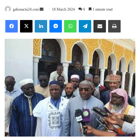
Send
gabonactu24.com
18 March 2024
0
1 minute read
an
Facebook
X
LinkedIn
Messenger
WhatsApp
Telegram
Share via Email
Print
email