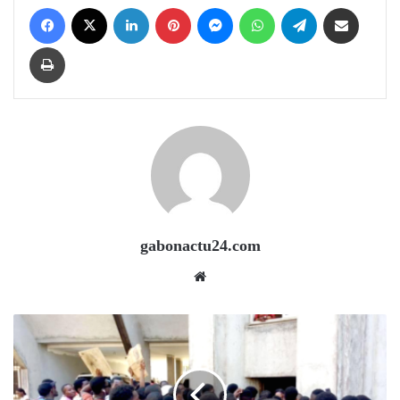
Facebook
X
LinkedIn
Pinterest
Messenger
WhatsApp
Telegram
Share via Email
Print
gabonactu24.com
Website