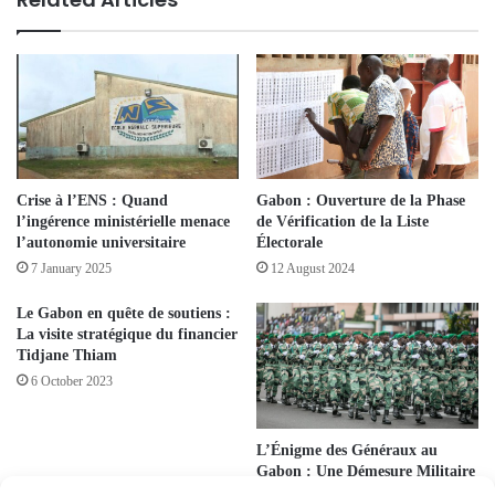
Crise à l’ENS : Quand
Gabon : Ouverture de la Phase
l’ingérence ministérielle menace
de Vérification de la Liste
l’autonomie universitaire
Électorale
7 January 2025
12 August 2024
Le Gabon en quête de soutiens :
La visite stratégique du financier
Tidjane Thiam
6 October 2023
L’Énigme des Généraux au
Gabon : Une Démesure Militaire
en Pleine Paix