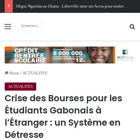
Oligui Nguema au Ghana : Libreville mise sur Accra pour renforcer sa stratégie diplomatique et économique
Menu
Se
Home
/
ACTUALITES
ACTUALITES
Crise des Bourses pour les
Étudiants Gabonais à
l’Étranger : un Système en
Détresse