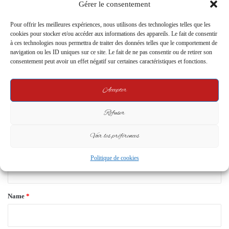
Gérer le consentement
4 January 2024
Pour offrir les meilleures expériences, nous utilisons des technologies telles que les
cookies pour stocker et/ou accéder aux informations des appareils. Le fait de consentir
Leave a Reply
à ces technologies nous permettra de traiter des données telles que le comportement de
navigation ou les ID uniques sur ce site. Le fait de ne pas consentir ou de retirer son
consentement peut avoir un effet négatif sur certaines caractéristiques et fonctions.
Your email address will not be published.
Required fields are marked
*
C
Accepter
o
Refuser
m
m
Voir les préférences
e
Politique de cookies
n
t
*
Name
*