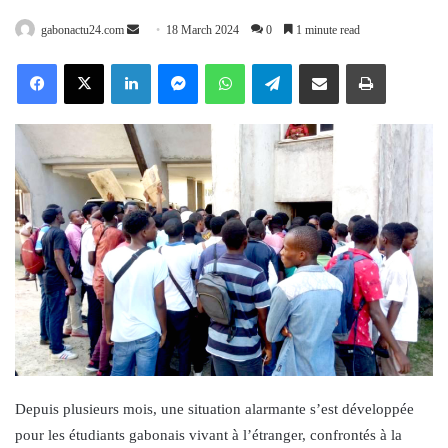
Send
gabonactu24.com
18 March 2024
0
1 minute read
an
Facebook
X
LinkedIn
Messenger
WhatsApp
Telegram
Share via Email
Print
email
Depuis plusieurs mois, une situation alarmante s’est développée
pour les étudiants gabonais vivant à l’étranger, confrontés à la