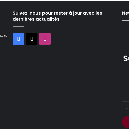
Suivez-nous pour rester à jour avec les
Ne
dernières actualités
ux et
Facebook
X
Instagram
S
Ente
your
Ema
addr