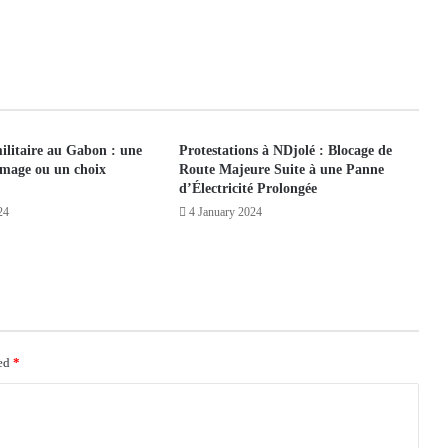
litaire au Gabon : une
Protestations à NDjolé : Blocage de
ômage ou un choix
Route Majeure Suite à une Panne
d’Électricité Prolongée
24
4 January 2024
ked
*