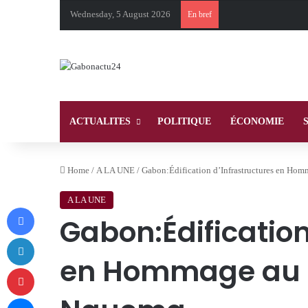
Wednesday, 5 August 2026
En bref
ACTUALITES
POLITIQUE
ÉCONOMIE
Home
/
A LA UNE
/
Gabon:Édification d’Infrastructures en Ho
A LA UNE
Facebook
Gabon:Édification
LinkedIn
en Hommage au C
Pinterest
Messenger