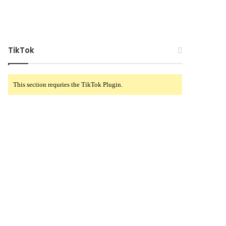
TikTok
This section requries the TikTok Plugin.