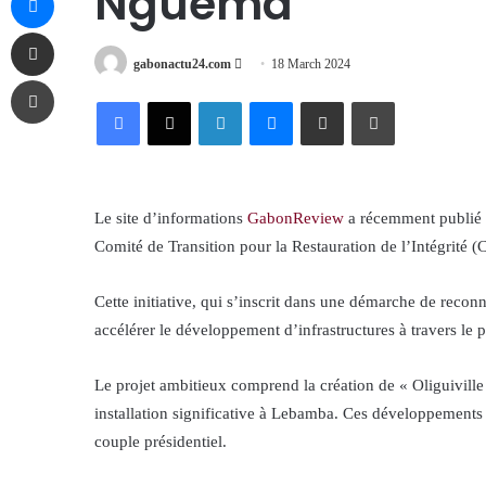
Nguema
Share via Email
Send
gabonactu24.com
18 March 2024
Print
an
Facebook
X
LinkedIn
Messenger
Share via Email
Print
email
Le site d’informations
GabonReview
a récemment publié u
Comité de Transition pour la Restauration de l’Intégrité 
Cette initiative, qui s’inscrit dans une démarche de reconn
accélérer le développement d’infrastructures à travers le 
Le projet ambitieux comprend la création de « Oliguiville
installation significative à Lebamba. Ces développements
couple présidentiel.