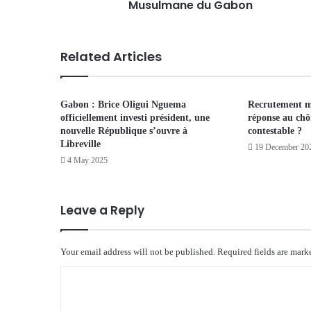
Musulmane du Gabon
Related Articles
Gabon : Brice Oligui Nguema
Recrutement mi
officiellement investi président, une
réponse au ch
nouvelle République s’ouvre à
contestable ?
Libreville
19 December 20
4 May 2025
Leave a Reply
Your email address will not be published.
Required fields are mar
C
o