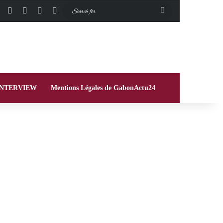
Facebook
X
Instagram
Switch skin
Search
for
INTERVIEW
Mentions Légales de GabonActu24