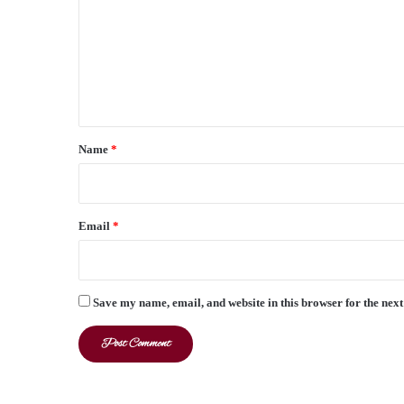
m
m
e
n
t
*
Name
*
Email
*
Save my name, email, and website in this browser for the nex