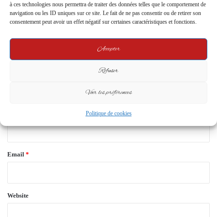
à ces technologies nous permettra de traiter des données telles que le comportement de
C
navigation ou les ID uniques sur ce site. Le fait de ne pas consentir ou de retirer son
consentement peut avoir un effet négatif sur certaines caractéristiques et fonctions.
o
m
Accepter
m
e
Refuser
n
Voir les préférences
t
*
Name
*
Politique de cookies
Email
*
Website