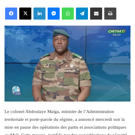
an
Facebook
X
LinkedIn
Messenger
WhatsApp
Telegram
Share via Email
Print
email
Le colonel Abdoulaye Maïga, ministre de l’Administration
territoriale et porte-parole du régime, a annoncé mercredi soir la
mise en pause des opérations des partis et associations politiques
au Mali. Cette mesure, justifiée par des considérations de sécurité