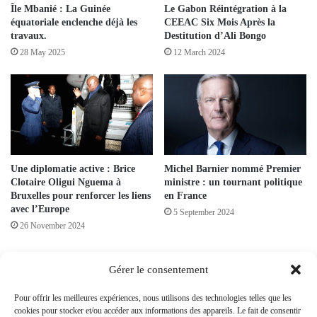
Île Mbanié : La Guinée
Le Gabon Réintégration à la
équatoriale enclenche déjà les
CEEAC Six Mois Après la
travaux.
Destitution d’Ali Bongo
28 May 2025
12 March 2024
Une diplomatie active : Brice
Michel Barnier nommé Premier
Clotaire Oligui Nguema à
ministre : un tournant politique
Bruxelles pour renforcer les liens
en France
avec l’Europe
5 September 2024
26 November 2024
Leave a Reply
Gérer le consentement
Pour offrir les meilleures expériences, nous utilisons des technologies telles que les
Your email address will not be published.
Required fields are marked
*
cookies pour stocker et/ou accéder aux informations des appareils. Le fait de consentir