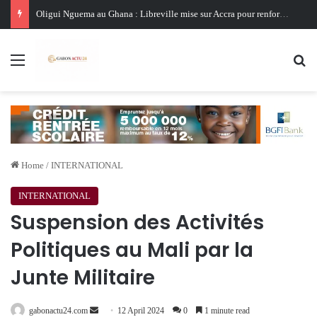
Oligui Nguema au Ghana : Libreville mise sur Accra pour renforcer sa stratégie diplomatique et économique
Menu
Se
Home
/
INTERNATIONAL
INTERNATIONAL
Suspension des Activités
Politiques au Mali par la
Junte Militaire
Send
gabonactu24.com
12 April 2024
0
1 minute read