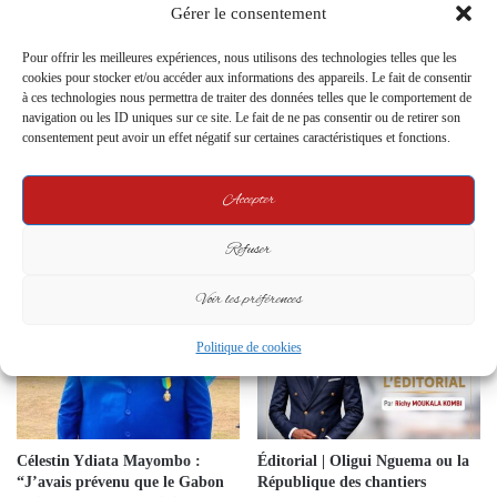
Gérer le consentement
Contact
Pour offrir les meilleures expériences, nous utilisons des technologies telles que les
16 August 2023
cookies pour stocker et/ou accéder aux informations des appareils. Le fait de consentir
à ces technologies nous permettra de traiter des données telles que le comportement de
navigation ou les ID uniques sur ce site. Le fait de ne pas consentir ou de retirer son
consentement peut avoir un effet négatif sur certaines caractéristiques et fonctions.
Interview exclusive – Claude
Médard Pangou : « L’Ogoulou
Accepter
doit conjuguer héritage culturel,
transparence et développement
Refuser
moderne »
18 September 2025
Voir les préférences
Politique de cookies
Célestin Ydiata Mayombo :
Éditorial | Oligui Nguema ou la
“J’avais prévenu que le Gabon
République des chantiers