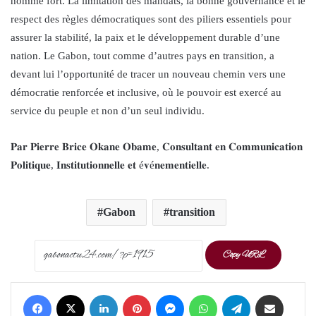
homme fort. La limitation des mandats, la bonne gouvernance et le
respect des règles démocratiques sont des piliers essentiels pour
assurer la stabilité, la paix et le développement durable d’une
nation. Le Gabon, tout comme d’autres pays en transition, a
devant lui l’opportunité de tracer un nouveau chemin vers une
démocratie renforcée et inclusive, où le pouvoir est exercé au
service du peuple et non d’un seul individu.
𝐏𝐚𝐫 𝐏𝐢𝐞𝐫𝐫𝐞 𝐁𝐫𝐢𝐜𝐞 𝐎𝐤𝐚𝐧𝐞 𝐎𝐛𝐚𝐦𝐞, 𝐂𝐨𝐧𝐬𝐮𝐥𝐭𝐚𝐧𝐭 𝐞𝐧 𝐂𝐨𝐦𝐦𝐮𝐧𝐢𝐜𝐚𝐭𝐢𝐨𝐧
𝐏𝐨𝐥𝐢𝐭𝐢𝐪𝐮𝐞, 𝐈𝐧𝐬𝐭𝐢𝐭𝐮𝐭𝐢𝐨𝐧𝐧𝐞𝐥𝐥𝐞 𝐞𝐭 é𝐯é𝐧𝐞𝐦𝐞𝐧𝐭𝐢𝐞𝐥𝐥𝐞.
Gabon
transition
Copy URL
Facebook
X
LinkedIn
Pinterest
Messenger
WhatsApp
Telegram
Share via Email