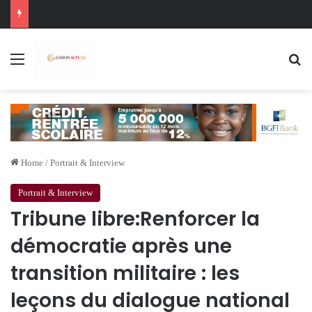
Oligui Nguema au Ghana : Libreville mise sur Accra pour renforcer sa stratégie diplomatique et économique
Menu
Se
Home
/
Portrait & Interview
Portrait & Interview
Tribune libre:Renforcer la
démocratie après une
transition militaire : les
leçons du dialogue national