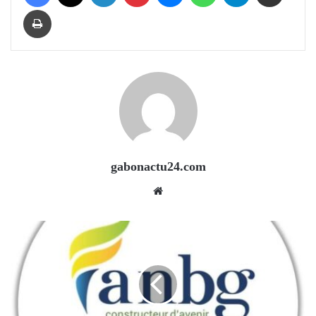
Print
gabonactu24.com
Website