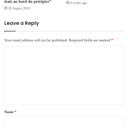
était au bord du précipice”
4 weeks ago
28 August 2024
Leave a Reply
Your email address will not be published.
Required fields are marked
*
C
o
m
m
e
n
t
*
Name
*