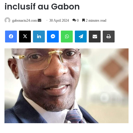
inclusif au Gabon
Send
gabonactu24.com
30 April 2024
0
2 minutes read
an
Facebook
X
LinkedIn
Messenger
WhatsApp
Telegram
Share via Email
Print
email