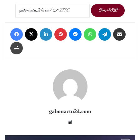
Copy URL
Facebook
X
LinkedIn
Pinterest
Messenger
WhatsApp
Telegram
Share via Email
Print
gabonactu24.com
Website