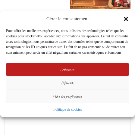
Présidentielle au Gabon : La
Gérer le consentement
Cour constitutionnelle va-t-elle
désavouer le ministère de
Pour offrir les meilleures expériences, nous utilisons des technologies telles que les
l’Intérieur ?
cookies pour stocker et/ou accéder aux informations des appareils. Le fait de consentir
20 March 2025
à ces technologies nous permettra de traiter des données telles que le comportement de
navigation ou les ID uniques sur ce site. Le fait de ne pas consentir ou de retirer son
consentement peut avoir un effet négatif sur certaines caractéristiques et fonctions.
Leave a Reply
Accepter
Your email address will not be published.
Required fields are marked
*
Refuser
C
o
Voir les préférences
m
Politique de cookies
m
e
n