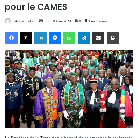
pour le CAMES
Send
gabonactu24.com
10 June 2024
0
1 minute read
an
Facebook
X
LinkedIn
Messenger
WhatsApp
Telegram
Share via Email
Print
email
Le Président de la Transition a honoré de sa présence la cérémonie