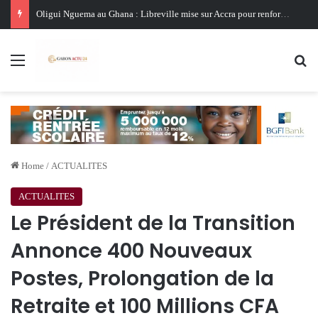
Oligui Nguema au Ghana : Libreville mise sur Accra pour renforcer sa stratégie diplomatique et économique
Menu
Se
Home
/
ACTUALITES
ACTUALITES
Le Président de la Transition
Annonce 400 Nouveaux
Postes, Prolongation de la
Retraite et 100 Millions CFA