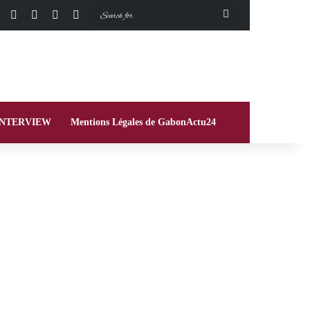
Facebook
X
Instagram
Switch skin
Search
for
INTERVIEW
Mentions Légales de GabonActu24