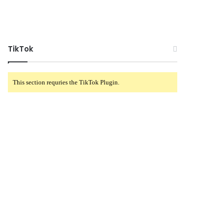
TikTok
This section requries the TikTok Plugin.