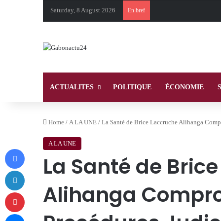
Saturday, 8 August 2026
En bref
ACTUALITES
POLITIQUE
ÉCONOMIE
Home
/
A LA UNE
/
La Santé de Brice Laccruche Alihanga Compr
A LA UNE
Facebook
La Santé de Bric
LinkedIn
Alihanga Compro
Pinterest
Messenger