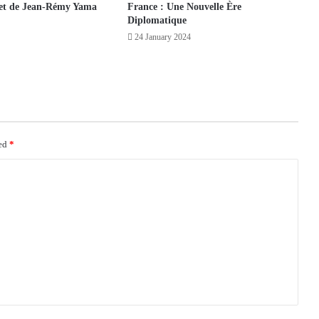
jet de Jean-Rémy Yama
France : Une Nouvelle Ère
Diplomatique
24 January 2024
ked
*