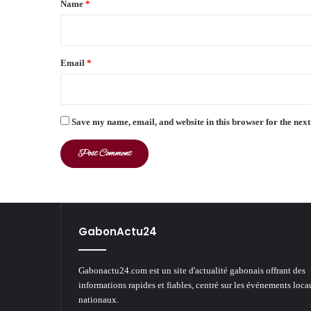
Name
*
Email
*
Save my name, email, and website in this browser for the nex
GabonActu24
Gabonactu24.com est un site d'actualité gabonais offrant des
informations rapides et fiables, centré sur les événements loca
nationaux.