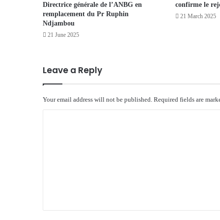
Directrice générale de l’ANBG en
confirme le re
remplacement du Pr Ruphin
21 March 2025
Ndjambou
21 June 2025
Leave a Reply
Your email address will not be published.
Required fields are mar
C
o
m
m
e
n
t
*