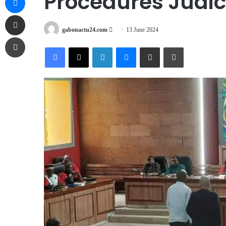
Procédures Judic
Share via Email
Send
gabonactu24.com
13 June 2024
Print
an
Facebook
X
LinkedIn
Messenger
Share via Email
Print
email