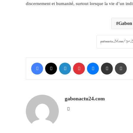
discernement et humanité, surtout lorsque la vie d’un indi
Gabon
Facebook
X
LinkedIn
Pinterest
Messenger
Share via Email
Prin
gabonactu24.com
Website