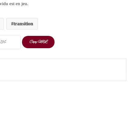
vidu est en jeu.
transition
Copy URL
t