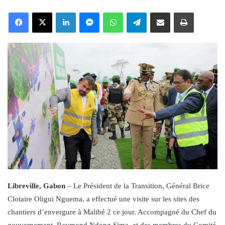
an
Facebook
X
LinkedIn
Messenger
WhatsApp
Telegram
Share via Email
Print
email
Libreville, Gabon
– Le Président de la Transition, Général Brice
Clotaire Oligui Nguema, a effectué une visite sur les sites des
chantiers d’envergure à Malibé 2 ce jour. Accompagné du Chef du
gouvernement, Raymond Ndong Sima, et des membres du Comité