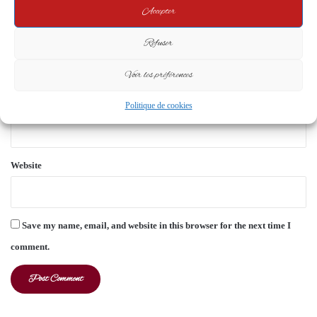
Accepter
t
*
Refuser
Name
*
Voir les préférences
Email
*
Politique de cookies
Website
Save my name, email, and website in this browser for the next time I
comment.