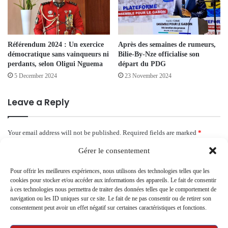
Référendum 2024 : Un exercice
Après des semaines de rumeurs,
démocratique sans vainqueurs ni
Bilie-By-Nze officialise son
perdants, selon Oligui Nguema
départ du PDG
5 December 2024
23 November 2024
Leave a Reply
Your email address will not be published.
Required fields are marked
*
C
Gérer le consentement
o
Pour offrir les meilleures expériences, nous utilisons des technologies telles que les
cookies pour stocker et/ou accéder aux informations des appareils. Le fait de consentir
m
à ces technologies nous permettra de traiter des données telles que le comportement de
m
navigation ou les ID uniques sur ce site. Le fait de ne pas consentir ou de retirer son
consentement peut avoir un effet négatif sur certaines caractéristiques et fonctions.
e
n