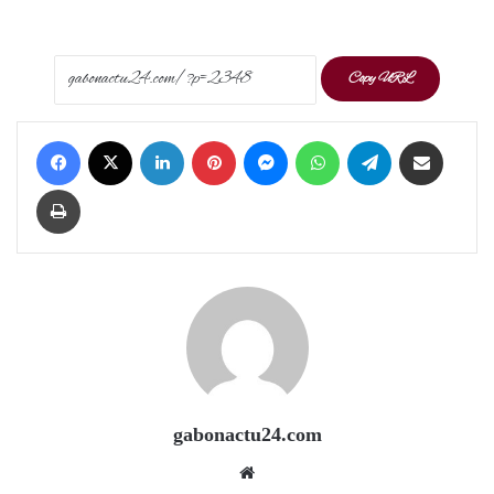
Copy URL
Facebook
X
LinkedIn
Pinterest
Messenger
WhatsApp
Telegram
Share via Email
Print
gabonactu24.com
Website