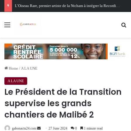
Oligui Nguema au Ghana : Libreville mise sur Accra pour renforcer sa stratégie diplomatique et économique
Menu
Se
Home
/
A LA UNE
A LA UNE
Le Président de la Transition
supervise les grands
chantiers de Malibé 2
Send
gabonactu24.com
27 June 2024
0
1 minute read