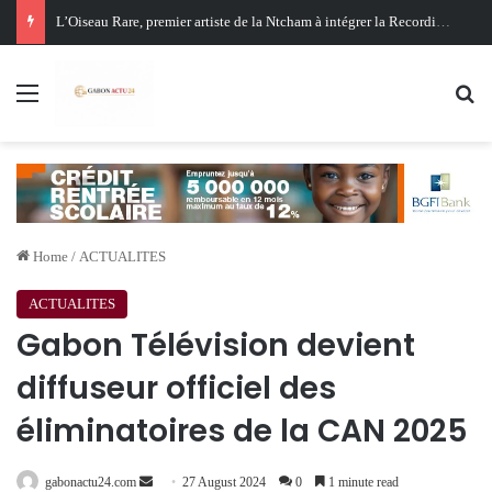
Oligui Nguema au Ghana : Libreville mise sur Accra pour renforcer sa stratégie diplomatique et économique
Menu
Se
Home
/
ACTUALITES
ACTUALITES
Gabon Télévision devient
diffuseur officiel des
éliminatoires de la CAN 2025
Send
gabonactu24.com
27 August 2024
0
1 minute read