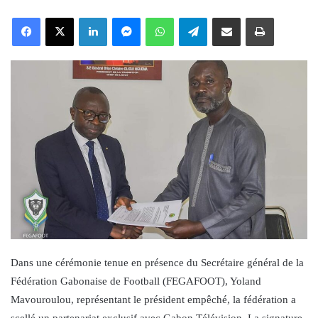
an
Facebook
X
LinkedIn
Messenger
WhatsApp
Telegram
Share via Email
Print
email
Dans une cérémonie tenue en présence du Secrétaire général de la
Fédération Gabonaise de Football (FEGAFOOT), Yoland
Mavouroulou, représentant le président empêché, la fédération a
scellé un partenariat exclusif avec Gabon Télévision. La signature