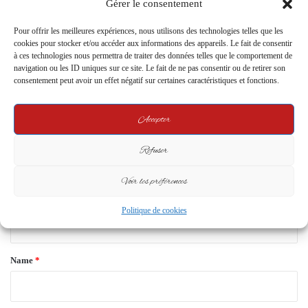
Gérer le consentement
10 October 2024
19 March 2026
Pour offrir les meilleures expériences, nous utilisons des technologies telles que les
Leave a Reply
cookies pour stocker et/ou accéder aux informations des appareils. Le fait de consentir
à ces technologies nous permettra de traiter des données telles que le comportement de
navigation ou les ID uniques sur ce site. Le fait de ne pas consentir ou de retirer son
consentement peut avoir un effet négatif sur certaines caractéristiques et fonctions.
Your email address will not be published.
Required fields are marked
*
C
Accepter
o
Refuser
m
m
Voir les préférences
e
Politique de cookies
n
t
*
Name
*