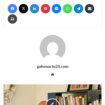
Facebook
X
LinkedIn
Pinterest
Messenger
WhatsApp
Telegram
Share via Email
Print
gabonactu24.com
Website