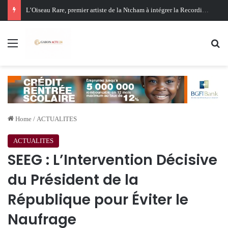
Oligui Nguema au Ghana : Libreville mise sur Accra pour renforcer sa stratégie diplomatique et économique
Menu
Se
Home
/
ACTUALITES
ACTUALITES
SEEG : L’Intervention Décisive
du Président de la
République pour Éviter le
Naufrage