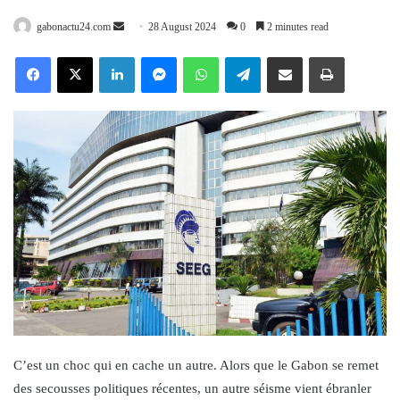
Send
gabonactu24.com
28 August 2024
0
2 minutes read
an
Facebook
X
LinkedIn
Messenger
WhatsApp
Telegram
Share via Email
Print
email
C’est un choc qui en cache un autre. Alors que le Gabon se remet
des secousses politiques récentes, un autre séisme vient ébranler