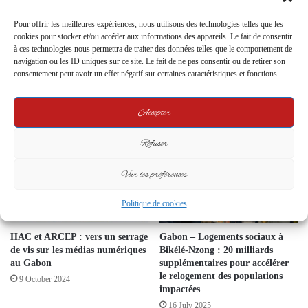
Pour offrir les meilleures expériences, nous utilisons des technologies telles que les
cookies pour stocker et/ou accéder aux informations des appareils. Le fait de consentir
à ces technologies nous permettra de traiter des données telles que le comportement de
navigation ou les ID uniques sur ce site. Le fait de ne pas consentir ou de retirer son
consentement peut avoir un effet négatif sur certaines caractéristiques et fonctions.
Le parti de Mays Mouissi ne
Inauguration du Nouveau
communique plus : un silence
Square Ntchoréré : Un
politique qui interroge
Hommage au Héros National
Accepter
21 January 2026
8 June 2024
Refuser
Voir les préférences
Politique de cookies
HAC et ARCEP : vers un serrage
Gabon – Logements sociaux à
de vis sur les médias numériques
Bikélé-Nzong : 20 milliards
au Gabon
supplémentaires pour accélérer
le relogement des populations
9 October 2024
impactées
16 July 2025