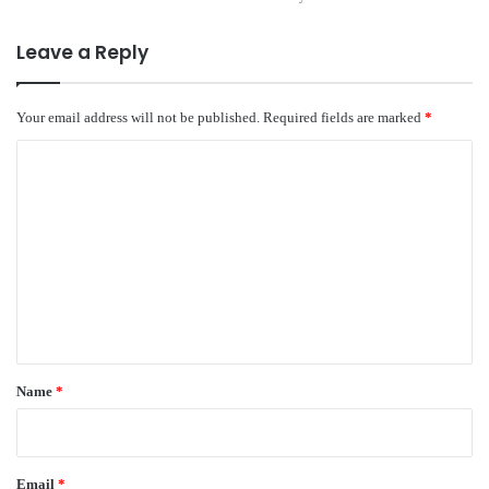
Leave a Reply
Your email address will not be published.
Required fields are marked
*
C
o
m
m
e
n
t
*
Name
*
Email
*