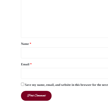
m
m
e
n
t
*
Name
*
Email
*
Save my name, email, and website in this browser for the nex