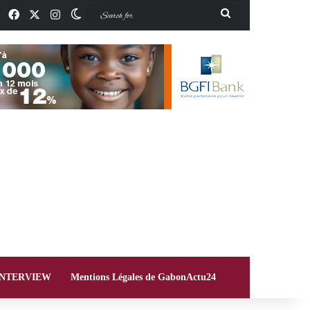
Facebook
X
Instagram
Switch skin
Search
for
INTERVIEW
Mentions Légales de GabonActu24