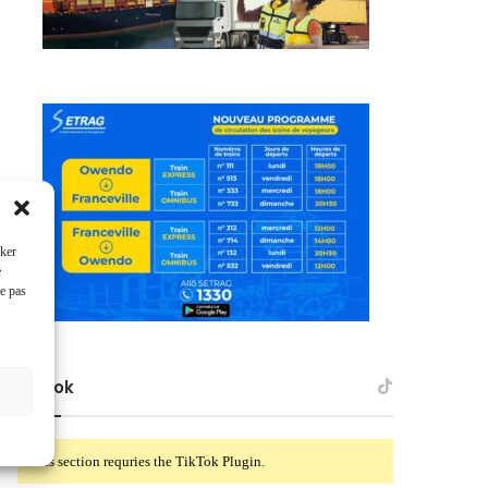
cker
e
ne pas
TikTok
This section requries the TikTok Plugin.