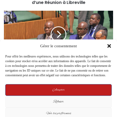
d’une Réunion à Libreville
Gérer le consentement
Pour offrir les meilleures expériences, nous utilisons des technologies telles que les
cookies pour stocker et/ou accéder aux informations des appareils. Le fait de consentir
Le Président Oligui Nguema participe à
à ces technologies nous permettra de traiter des données telles que le comportement de
l’ouverture du Sommet de l’Avenir à New York
navigation ou les ID uniques sur ce site. Le fait de ne pas consentir ou de retirer son
consentement peut avoir un effet négatif sur certaines caractéristiques et fonctions.
Related Articles
Accepter
Refuser
Voir les préférences