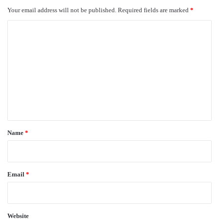
Your email address will not be published.
Required fields are marked
*
C
o
m
m
e
n
t
*
Name
*
Email
*
Website