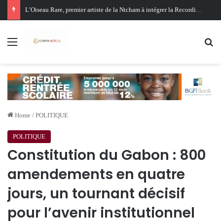
Oligui Nguema au Ghana : Libreville mise sur Accra pour renforcer sa stratégie diplomatique et économique
Menu
Se
Home
/
POLITIQUE
POLITIQUE
Constitution du Gabon : 800
amendements en quatre
jours, un tournant décisif
pour l’avenir institutionnel