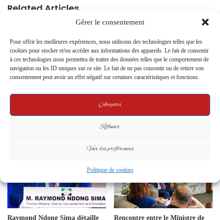
Related Articles
Gérer le consentement
Pour offrir les meilleures expériences, nous utilisons des technologies telles que les
cookies pour stocker et/ou accéder aux informations des appareils. Le fait de consentir
à ces technologies nous permettra de traiter des données telles que le comportement de
navigation ou les ID uniques sur ce site. Le fait de ne pas consentir ou de retirer son
consentement peut avoir un effet négatif sur certaines caractéristiques et fonctions.
Présidentielle 2025 : L’acte sur
Dr Stéphane Germain Iloko
Accepter
l’honneur de Jean-Rémy Yama,
Boussengui annonce sa démission
un choix contesté mais légitime ?
du Parti Démocratique Gabonais
(PDG)
Refuser
10 March 2025
20 December 2024
Voir les préférences
Politique de cookies
Raymond Ndong Sima détaille
Rencontre entre le Ministre de