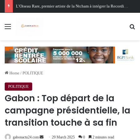
Oligui Nguema au Ghana : Libreville mise sur Accra pour renforcer sa stratégie diplomatique et économique
Menu
Se
Home
/
POLITIQUE
POLITIQUE
Gabon : Top départ de la
campagne présidentielle, la
transition touche à sa fin
Send
gabonactu24.com
29 March 2025
0
2 minutes read