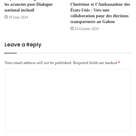
les avancées post-Dialogue
l’Intérieur et l’Ambassadeur des
national inclusif
États-Unis : Vers une
collaboration pour des élections
19 June 2024
transparentes au Gabon
24 October 2024
Leave a Reply
Your email address will not be published.
Required fields are marked
*
C
o
m
m
e
n
t