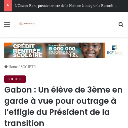
Oligui Nguema au Ghana : Libreville mise sur Accra pour renforcer sa stratégie diplomatique et économique
Menu
Se
Home
/
SOCIETE
SOCIETE
Gabon : Un élève de 3ème en
garde à vue pour outrage à
l’effigie du Président de la
transition