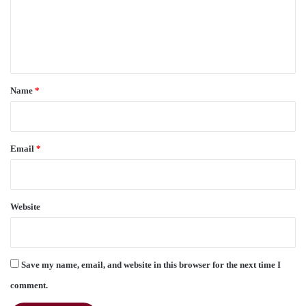
m
e
n
t
*
Name
*
Email
*
Website
Save my name, email, and website in this browser for the next time I
comment.