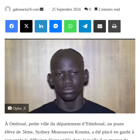
Send
gabonactu24.com
25 September 2024
0
2 minutes read
an
Facebook
X
LinkedIn
Messenger
WhatsApp
Telegram
Share via Email
Print
email
Oplus_0
À Omboué, petite ville du département d’Etimboué, un jeune
élève de 3ème, Sydney Moussavou Kouma, a été placé en garde à