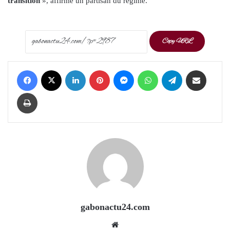
transition
», affirme un partisan du régime.
Copy URL
Facebook
X
LinkedIn
Pinterest
Messenger
WhatsApp
Telegram
Share via Email
Print
gabonactu24.com
Website