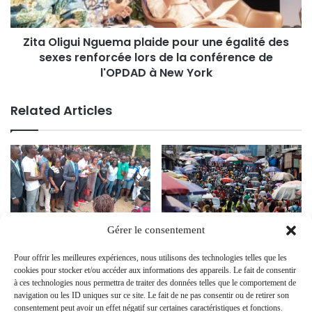
Zita Oligui Nguema plaide pour une égalité des
sexes renforcée lors de la conférence de
l'OPDAD à New York
Related Articles
Gérer le consentement
Gabon : Le Mouvement National
Gabon : quand la peur de parler
des Chômeurs lance une
s’invite dans la Cinquième
Pour offrir les meilleures expériences, nous utilisons des technologies telles que les
campagne de sensibilisation pour
République
cookies pour stocker et/ou accéder aux informations des appareils. Le fait de consentir
le référendum constitutionnel
20 January 2026
à ces technologies nous permettra de traiter des données telles que le comportement de
10 October 2024
navigation ou les ID uniques sur ce site. Le fait de ne pas consentir ou de retirer son
consentement peut avoir un effet négatif sur certaines caractéristiques et fonctions.