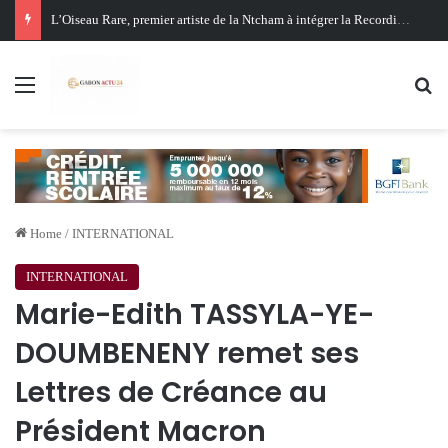
Oligui Nguema au Ghana : Libreville mise sur Accra pour renforcer sa stratégie diplomatique et économique
Menu
Se
Home
/
INTERNATIONAL
INTERNATIONAL
Marie-Edith TASSYLA-YE-
DOUMBENENY remet ses
Lettres de Créance au
Président Macron