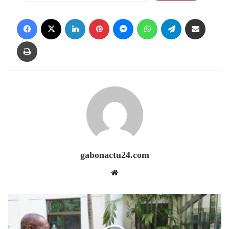
Facebook
X
LinkedIn
Pinterest
Messenger
WhatsApp
Telegram
Share via Email
Print
gabonactu24.com
Website