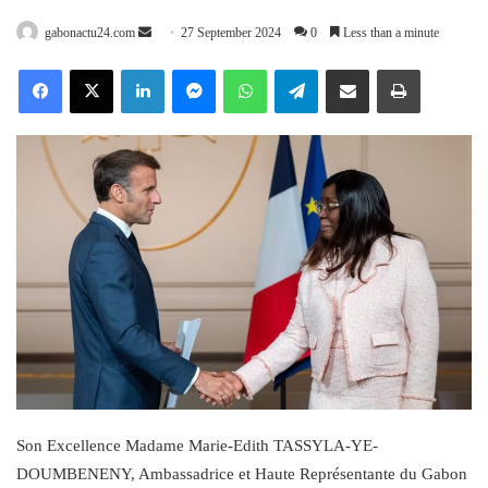
Send
gabonactu24.com
27 September 2024
0
Less than a minute
an
Facebook
X
LinkedIn
Messenger
WhatsApp
Telegram
Share via Email
Print
email
Son Excellence Madame Marie-Edith TASSYLA-YE-
DOUMBENENY, Ambassadrice et Haute Représentante du Gabon