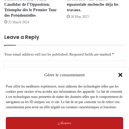
Candidat de l’Opposition,
équatoriale enclenche déjà les
Triomphe dès le Premier Tour
travaux.
des Présidentielles
28 May 2025
25 March 2024
Leave a Reply
Your email address will not be published.
Required fields are marked
*
C
o
Gérer le consentement
m
Pour offrir les meilleures expériences, nous utilisons des technologies telles que les
m
cookies pour stocker et/ou accéder aux informations des appareils. Le fait de consentir
à ces technologies nous permettra de traiter des données telles que le comportement de
e
navigation ou les ID uniques sur ce site. Le fait de ne pas consentir ou de retirer son
consentement peut avoir un effet négatif sur certaines caractéristiques et fonctions.
n
t
Accepter
*
Name
*