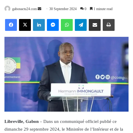
Send
gabonactu24.com
30 September 2024
0
1 minute read
an
Facebook
X
LinkedIn
Messenger
WhatsApp
Telegram
Share via Email
Print
email
Libreville, Gabon
– Dans un communiqué officiel publié ce
dimanche 29 septembre 2024, le Ministère de l’Intérieur et de la