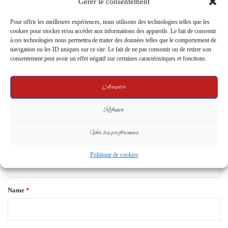
Gérer le consentement
20 September 2024
Pour offrir les meilleures expériences, nous utilisons des technologies telles que les
Leave a Reply
cookies pour stocker et/ou accéder aux informations des appareils. Le fait de consentir
à ces technologies nous permettra de traiter des données telles que le comportement de
navigation ou les ID uniques sur ce site. Le fait de ne pas consentir ou de retirer son
consentement peut avoir un effet négatif sur certaines caractéristiques et fonctions.
Your email address will not be published.
Required fields are marked
*
C
Accepter
o
Refuser
m
m
Voir les préférences
e
Politique de cookies
n
t
*
Name
*