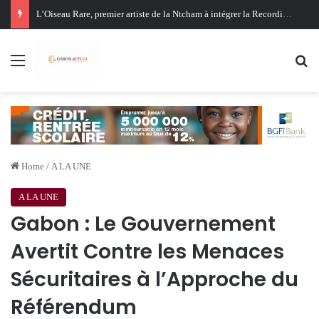
Oligui Nguema au Ghana : Libreville mise sur Accra pour renforcer sa stratégie diplomatique et économique
Menu
Se
Home
/
A LA UNE
A LA UNE
Gabon : Le Gouvernement
Avertit Contre les Menaces
Sécuritaires à l’Approche du
Référendum