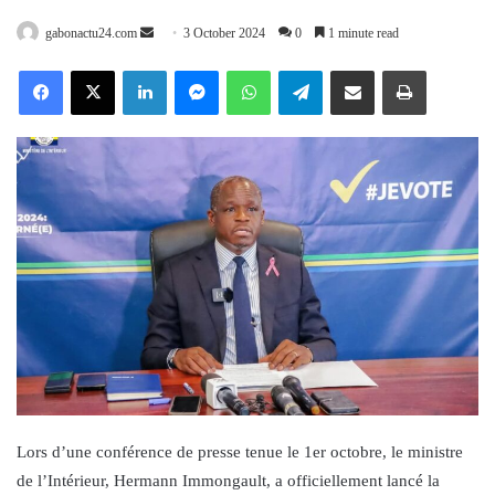
Send
gabonactu24.com
3 October 2024
0
1 minute read
an
Facebook
X
LinkedIn
Messenger
WhatsApp
Telegram
Share via Email
Print
email
Lors d’une conférence de presse tenue le 1er octobre, le ministre
de l’Intérieur, Hermann Immongault, a officiellement lancé la