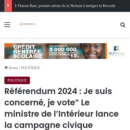
Oligui Nguema au Ghana : Libreville mise sur Accra pour renforcer sa stratégie diplomatique et économique
Menu
Se
Home
/
POLITIQUE
POLITIQUE
Référendum 2024 : Je suis
concerné, je vote” Le
ministre de l’Intérieur lance
la campagne civique