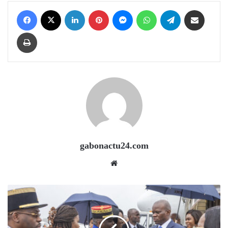
Facebook
X
LinkedIn
Pinterest
Messenger
WhatsApp
Telegram
Share via Email
Print
gabonactu24.com
Website