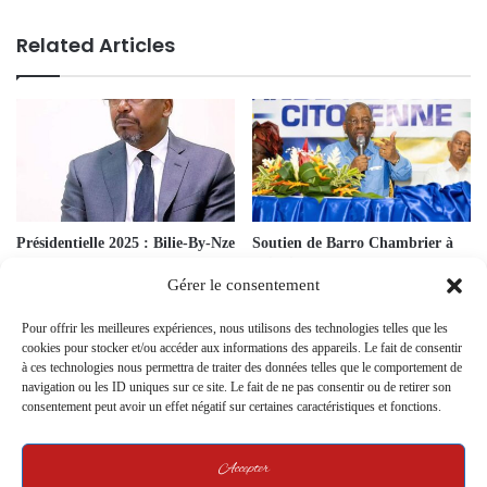
Related Articles
Présidentielle 2025 : Bilie-By-Nze
Soutien de Barro Chambrier à
dénonce une “mascarade
Oligui Nguema pour la
Gérer le consentement
militaire” et un recyclage du
Présidentielle 2025
système Bongo-PDG
29 July 2024
Pour offrir les meilleures expériences, nous utilisons des technologies telles que les
1 April 2025
cookies pour stocker et/ou accéder aux informations des appareils. Le fait de consentir
à ces technologies nous permettra de traiter des données telles que le comportement de
navigation ou les ID uniques sur ce site. Le fait de ne pas consentir ou de retirer son
consentement peut avoir un effet négatif sur certaines caractéristiques et fonctions.
Accepter