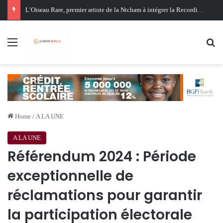
Oligui Nguema au Ghana : Libreville mise sur Accra pour renforcer sa stratégie diplomatique et économique
Menu
Se
Home
/
A LA UNE
A LA UNE
Référendum 2024 : Période
exceptionnelle de
réclamations pour garantir
la participation électorale