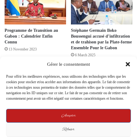
Programme de Transition au
Stéphane Germain Iloko
Gabon : Calendrier Enfin
Boussengui accusé d’infiltration
Connu
et de trahison par la Plate-forme
Ensemble Pour le Gabon
13 November 2023
6 March 2025
Gérer le consentement
Pour offrir les meilleures expériences, nous utilisons des technologies telles que les
cookies pour stocker et/ou accéder aux informations des appareils. Le fait de consentir
à ces technologies nous permettra de traiter des données telles que le comportement de
navigation ou les ID uniques sur ce site. Le fait de ne pas consentir ou de retirer son
consentement peut avoir un effet négatif sur certaines caractéristiques et fonctions.
Un Avertissement Cinglant du
Aéroport international de Port-
Chef de l’État: Un Appel à
Gentil : Oligui Nguema honore
Accepter
l’Amélioration ou un Risque de
la mémoire de Joseph
Révocation pour Jeannot Kalima
Rendjambé Issani
Refuser
13 May 2024
19 March 2025