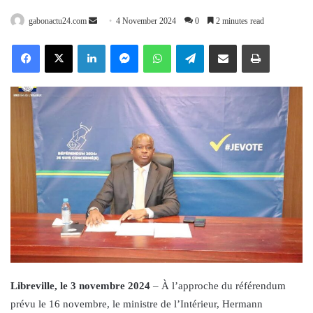
Send
gabonactu24.com
4 November 2024
0
2 minutes read
an
Facebook
X
LinkedIn
Messenger
WhatsApp
Telegram
Share via Email
Print
email
Libreville, le 3 novembre 2024
– À l’approche du référendum
prévu le 16 novembre, le ministre de l’Intérieur, Hermann