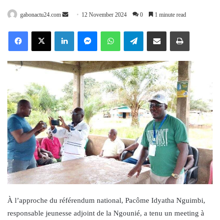
Send
gabonactu24.com
12 November 2024
0
1 minute read
an
Facebook
X
LinkedIn
Messenger
WhatsApp
Telegram
Share via Email
Print
email
À l’approche du référendum national, Pacôme Idyatha Nguimbi,
responsable jeunesse adjoint de la Ngounié, a tenu un meeting à