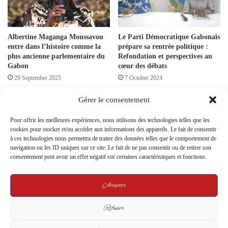
Albertine Maganga Moussavou
Le Parti Démocratique Gabonais
entre dans l’histoire comme la
prépare sa rentrée politique :
plus ancienne parlementaire du
Refondation et perspectives au
Gabon
cœur des débats
29 September 2025
7 October 2024
Gérer le consentement
Pour offrir les meilleures expériences, nous utilisons des technologies telles que les
cookies pour stocker et/ou accéder aux informations des appareils. Le fait de consentir
à ces technologies nous permettra de traiter des données telles que le comportement de
navigation ou les ID uniques sur ce site. Le fait de ne pas consentir ou de retirer son
Guy Nzouba Ndama : entre
consentement peut avoir un effet négatif sur certaines caractéristiques et fonctions.
Le Parti Démocratique Gabonais
posture d’autonomie et
se Prépare pour son 56ème
ambiguïté stratégique face à
Anniversaire avec des Assises
l’UDB
Accepter
d’Autocritique
16 July 2025
19 February 2024
Refuser