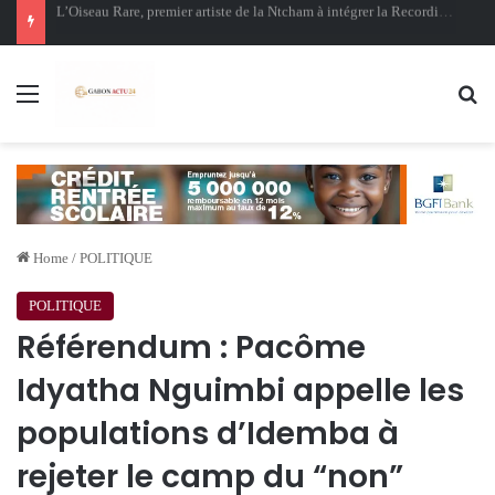
Oligui Nguema au Ghana : Libreville mise sur Accra pour renforcer sa stratégie diplomatique et économique
Menu
Se
Home
/
POLITIQUE
POLITIQUE
Référendum : Pacôme
Idyatha Nguimbi appelle les
populations d’Idemba à
rejeter le camp du “non”