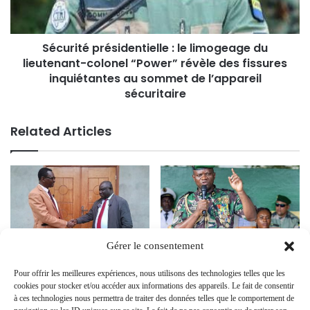
Sécurité présidentielle : le limogeage du
lieutenant-colonel “Power” révèle des fissures
inquiétantes au sommet de l’appareil
sécuritaire
Related Articles
Gérer le consentement
PRESIDENTIELLE 2025 : Jean
Le Président de la transition
Rémy Yama en tournée auprès
Dévoile les Dysfonctionnements
Pour offrir les meilleures expériences, nous utilisons des technologies telles que les
des leaders de l’opposition pour
du Régime Ali Bongo à
cookies pour stocker et/ou accéder aux informations des appareils. Le fait de consentir
bâtir une plateforme de
Franceville
à ces technologies nous permettra de traiter des données telles que le comportement de
candidature unique