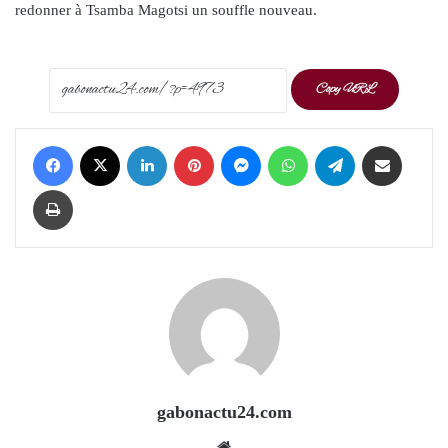
redonner à Tsamba Magotsi un souffle nouveau.
Copy URL
Facebook
X
LinkedIn
Pinterest
Messenger
WhatsApp
Telegram
Share via Email
Print
gabonactu24.com
Website