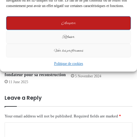
navigation ou les ID uniques sur ce site. Le fait de ne pas consentir ou de retirer son
19 July 2024
consentement peut avoir un effet négatif sur certaines caractéristiques et fonctions.
6 March 2025
Accepter
Refuser
Voir les préférences
Commémoration du 16e
Le PLC Lève le Rideau sur sa
anniversaire d’Omar Bongo : le
Rentrée Politique, Appelant à
Politique de cookies
PDG invoque l’esprit du
l’Unité et au Progrès
fondateur pour sa reconstruction
5 November 2024
11 June 2025
Leave a Reply
Your email address will not be published.
Required fields are marked
*
C
o