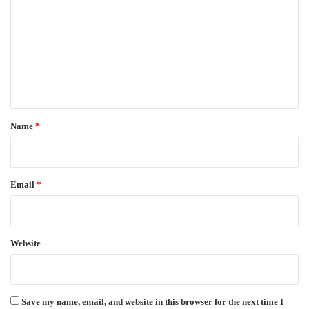
m
m
e
n
t
*
Name
*
Email
*
Website
Save my name, email, and website in this browser for the next time I