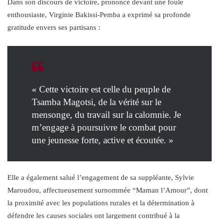
Dans son discours de victoire, prononcé devant une foule
enthousiaste, Virginie Bakissi-Pemba a exprimé sa profonde
gratitude envers ses partisans :
« Cette victoire est celle du peuple de
Tsamba Magotsi, de la vérité sur le
mensonge, du travail sur la calomnie. Je
m’engage à poursuivre le combat pour
une jeunesse forte, active et écoutée. »
Elle a également salué l’engagement de sa suppléante, Sylvie
Maroudou, affectueusement surnommée “Maman l’Amour”, dont
la proximité avec les populations rurales et la détermination à
défendre les causes sociales ont largement contribué à la