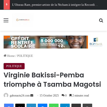
Oligui Nguema au Ghana : Libreville mise sur Accra pour renforcer sa stratégie diplomatique et économique
Menu
Se
Home
/
POLITIQUE
POLITIQUE
Virginie Bakissi-Pemba
triomphe à Tsamba Magotsi
Send
gabonactu24.com
15 October 2025
0
2 minutes read
an
Facebook
X
LinkedIn
Messenger
WhatsApp
Telegram
Share via Email
Print
email