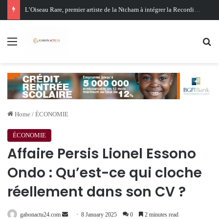
Oligui Nguema au Ghana : Libreville mise sur Accra pour renforcer sa stratégie diplomatique et économique
Menu
Se
Home
/
ÉCONOMIE
ÉCONOMIE
Affaire Persis Lionel Essono
Ondo : Qu’est-ce qui cloche
réellement dans son CV ?
Send
gabonactu24.com
8 January 2025
0
2 minutes read