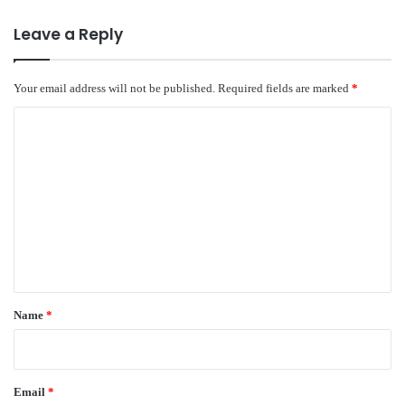
Leave a Reply
Your email address will not be published.
Required fields are marked
*
C
o
m
m
e
n
t
*
Name
*
Email
*