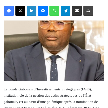
an
Facebook
X
LinkedIn
Messenger
WhatsApp
Telegram
Share via Email
Print
email
Le Fonds Gabonais d’Investissements Stratégiques (FGIS),
institution clé de la gestion des actifs stratégiques de l’État
gabonais, est au cœur d’une polémique après la nomination de
Persis Lionel Essono Ondo à sa tête, le 19 décembre 2024. Une