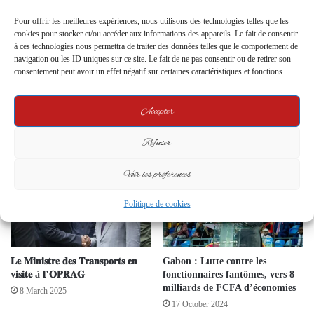
Pour offrir les meilleures expériences, nous utilisons des technologies telles que les
cookies pour stocker et/ou accéder aux informations des appareils. Le fait de consentir
à ces technologies nous permettra de traiter des données telles que le comportement de
navigation ou les ID uniques sur ce site. Le fait de ne pas consentir ou de retirer son
consentement peut avoir un effet négatif sur certaines caractéristiques et fonctions.
Rencontre au Sommet entre le
Répartition des Crédits à
Ministre des Comptes Publics et
Libreville : Le Gouvernement
Accepter
le Groupement Professionnel des
Poursuit la Préparation du
Pétroliers
Budget 2025
Refuser
1 August 2024
20 August 2024
Voir les préférences
Politique de cookies
𝐋𝐞 𝐌𝐢𝐧𝐢𝐬𝐭𝐫𝐞 𝐝𝐞𝐬 𝐓𝐫𝐚𝐧𝐬𝐩𝐨𝐫𝐭𝐬 𝐞𝐧
Gabon : Lutte contre les
𝐯𝐢𝐬𝐢𝐭𝐞 à 𝐥’𝐎𝐏𝐑𝐀𝐆
fonctionnaires fantômes, vers 8
milliards de FCFA d’économies
8 March 2025
17 October 2024